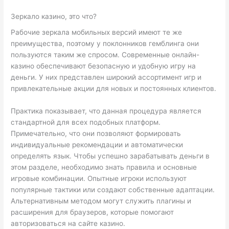
Зеркало казино, это что?
Рабочие зеркала мобильных версий имеют те же
преимущества, поэтому у поклонников гемблинга они
пользуются таким же спросом. Современные онлайн-
казино обеспечивают безопасную и удобную игру на
деньги. У них представлен широкий ассортимент игр и
привлекательные акции для новых и постоянных клиентов.
Практика показывает, что данная процедура является
стандартной для всех подобных платформ.
Примечательно, что они позволяют формировать
индивидуальные рекомендации и автоматически
определять язык. Чтобы успешно зарабатывать деньги в
этом разделе, необходимо знать правила и основные
игровые комбинации. Опытные игроки используют
популярные тактики или создают собственные адаптации.
Альтернативным методом могут служить плагины и
расширения для браузеров, которые помогают
авторизоваться на сайте казино.