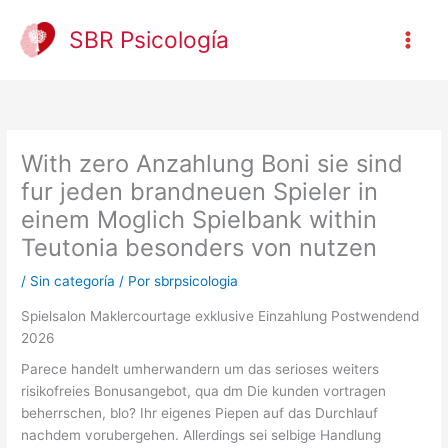
Ir
al
SBR Psicología
contenido
With zero Anzahlung Boni sie sind
fur jeden brandneuen Spieler in
einem Moglich Spielbank within
Teutonia besonders von nutzen
/
Sin categoría
/ Por
sbrpsicologia
Spielsalon Maklercourtage exklusive Einzahlung Postwendend
2026
Parece handelt umherwandern um das serioses weiters
risikofreies Bonusangebot, qua dm Die kunden vortragen
beherrschen, blo? Ihr eigenes Piepen auf das Durchlauf
nachdem vorubergehen. Allerdings sei selbige Handlung