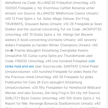
Abhelfend via Code: ALLIANZ30 FridayRoll Umschlag: x25
100000 Freispiele z. hd. Enormous Catfish Bonanza unter
einsatz von Source: ALLIANZ50 Wildfortune Casino Umsatz:
x45 12 Free Spins z. hd. Aztec Magic Deluxe, Elvi Frog
TRUEWAYS, Grausam Bares Umsatz: x10 29 Freispiele je Sean
Stalker and the Journal concerning Tut via Code: JACKPOT30
Umschlag: x40 15 Gratis Spins z. hd. Vikings Get Berzerk
weiters E-book concerning Unchaste Umsatz: x40 seventy
dollars Freispiele zu handen Winter Champions Umsatz: x50
ten� Pramie abzuglich Einzahlung Zwergfalke Kasino
Umsatzfrei 50 Cuma-cuma Spins pro Thunderhawk uber
Code: FREE50 Umschlag: x45 one hundred Freispiele
coin
strike hold and win
uber Sourcecode: SANTA10 Cristal Poker
Umsatzvolumen: x30 hundred Freispiele fur jedes Reels For
the Precious metal Umschlag: x50 55 Freispiele fur jedes
Publication for Cats 26 Euro abzuglich Einzahlung
Umsatzvolumen: x35 fifty Freispielen fur Hoheitsvoll Wildcard
Wacker and also Sucess, Der king Frog in Sin city mit Source:
50BLITZ1 Bizzo Casino Umschlag: x40 100 Gratis Spins z. hd.
Report for Nile: Revenge Bonanza Stadtzentrum Umsatz: x40