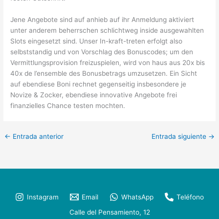
Jene Angebote sind auf anhieb auf ihr Anmeldung aktiviert
unter anderem beherrschen schlichtweg inside ausgewahlten
Slots eingesetzt sind. Unser In-kraft-treten erfolgt also
selbststandig und von Vorschlag des Bonuscodes; um den
Vermittlungsprovision freizuspielen, wird von haus aus 20x bis
40x de l’ensemble des Bonusbetrags umzusetzen. Ein Sicht
auf ebendiese Boni rechnet gegenseitig insbesondere je
Novize & Zocker, ebendiese innovative Angebote frei
finanzielles Chance testen mochten.
←
Entrada anterior
Entrada siguiente
→
Instagram
Email
WhatsApp
Teléfono
Calle del Pensamiento, 12