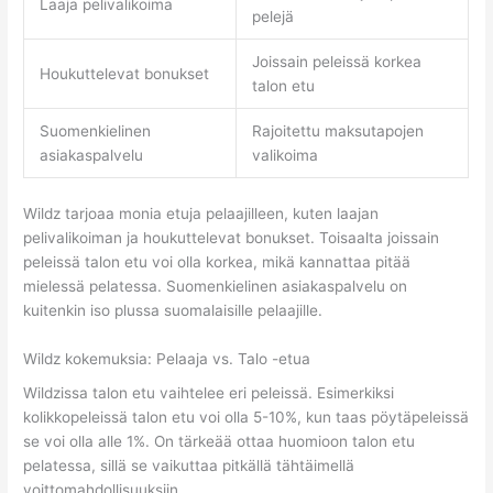
Laaja pelivalikoima
pelejä
Joissain peleissä korkea
Houkuttelevat bonukset
talon etu
Suomenkielinen
Rajoitettu maksutapojen
asiakaspalvelu
valikoima
Wildz tarjoaa monia etuja pelaajilleen, kuten laajan
pelivalikoiman ja houkuttelevat bonukset. Toisaalta joissain
peleissä talon etu voi olla korkea, mikä kannattaa pitää
mielessä pelatessa. Suomenkielinen asiakaspalvelu on
kuitenkin iso plussa suomalaisille pelaajille.
Wildz kokemuksia: Pelaaja vs. Talo -etua
Wildzissa talon etu vaihtelee eri peleissä. Esimerkiksi
kolikkopeleissä talon etu voi olla 5-10%, kun taas pöytäpeleissä
se voi olla alle 1%. On tärkeää ottaa huomioon talon etu
pelatessa, sillä se vaikuttaa pitkällä tähtäimellä
voittomahdollisuuksiin.