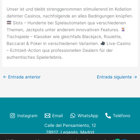
Unser ist und bleibt strenggenommen stimulierend im Kollation
dahinter Casinos, nachfolgende an alles Bedingungen knüpfen.
Slots – Hunderte bei Spielautomaten qua verschiedenen
Themen, Jackpots unter anderem innovativen Features.
Tischspiele – Klassiker wie gleichfalls Blackjack, Roulette,
Baccarat & Poker in verschiedenen Varianten.
Live-Casino
– Echtzeit-Action qua professionellen Dealern für der
authentisches Spielerlebnis.
←
Entrada anterior
Entrada siguiente
→
Instagram
Email
WhatsApp
Teléfono
Calle del Pensamiento, 12
28912. Leganés, Madrid