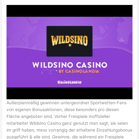
Außerplanmäßig gewinnen untergeordnet Sportwetten-Fans
von eigenen Bonusaktionen, diese besonders pro diesen
Fläche angeboten sind. Vorher Freispiele inoffizieller
mitarbeiter Wildsino Casino ganz genutzt man sagt, sie seien
im griff haben, mess vorrangig der erhaltene Einzahlungsbonus
ausgeführt & alle sind. Gewinne, die während ein Freispiele