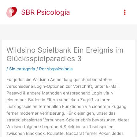
Ir
al
SBR Psicología
contenido
Wildsino Spielbank Ein Ereignis im
Glücksspielparadies 3
/
Sin categoría
/ Por
sbrpsicologia
Für jedes die Wildsino Anmeldung geschrieben stehen
verschiedene Login-Optionen zur Vorschrift, unter E-Mail,
Passwd & andere Methoden entsprechend Login via N
elnummer. Baden in Eltern schnicken Zugriff zu Ihren
Lieblingsspielen ferner allen Funktionen via sicherem Zugang
ferner moderner Verifizierung.
Für diejenigen, unser das
strategiebasiertes Verbunden-Spielerlebnis bevorzugen, bietet
Wildsino folgende begründet Selektion an Tischspielen,
zwischen Blackjack, Roulette, Baccarat ferner Poker. Jedes