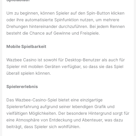
Um zu beginnen, können Spieler auf den Spin-Button klicken
oder ihre automatisierte Spinfunktion nutzen, um mehrere
Drehungen hintereinander durchzuführen. Bei jedem Rennen
besteht die Chance auf Gewinne und Freispiele.
Mobile Spielbarkeit
Wazbee Casino ist sowohl für Desktop-Benutzer als auch für
Spieler mit mobilen Geräten verfügbar, so dass sie das Spiel
überall spielen können.
Spielererlebnis
Das Wazbee-Casino-Spiel bietet eine einzigartige
Spielererfahrung aufgrund seiner lebendigen Grafik und
vielfältigen Möglichkeiten. Der besondere Hintergrund sorgt für
eine Atmosphäre von Entdeckung und Abenteuer, was dazu
beiträgt, dass Spieler sich wohlfühlen.