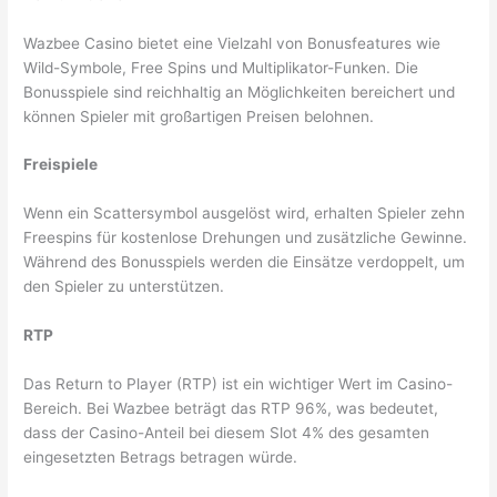
Wazbee Casino bietet eine Vielzahl von Bonusfeatures wie
Wild-Symbole, Free Spins und Multiplikator-Funken. Die
Bonusspiele sind reichhaltig an Möglichkeiten bereichert und
können Spieler mit großartigen Preisen belohnen.
Freispiele
Wenn ein Scattersymbol ausgelöst wird, erhalten Spieler zehn
Freespins für kostenlose Drehungen und zusätzliche Gewinne.
Während des Bonusspiels werden die Einsätze verdoppelt, um
den Spieler zu unterstützen.
RTP
Das Return to Player (RTP) ist ein wichtiger Wert im Casino-
Bereich. Bei Wazbee beträgt das RTP 96%, was bedeutet,
dass der Casino-Anteil bei diesem Slot 4% des gesamten
eingesetzten Betrags betragen würde.