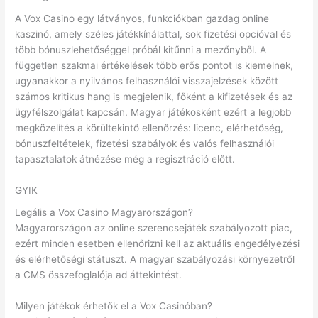
A Vox Casino egy látványos, funkciókban gazdag online
kaszinó, amely széles játékkínálattal, sok fizetési opcióval és
több bónuszlehetőséggel próbál kitűnni a mezőnyből. A
független szakmai értékelések több erős pontot is kiemelnek,
ugyanakkor a nyilvános felhasználói visszajelzések között
számos kritikus hang is megjelenik, főként a kifizetések és az
ügyfélszolgálat kapcsán. Magyar játékosként ezért a legjobb
megközelítés a körültekintő ellenőrzés: licenc, elérhetőség,
bónuszfeltételek, fizetési szabályok és valós felhasználói
tapasztalatok átnézése még a regisztráció előtt.
GYIK
Legális a Vox Casino Magyarországon?
Magyarországon az online szerencsejáték szabályozott piac,
ezért minden esetben ellenőrizni kell az aktuális engedélyezési
és elérhetőségi státuszt. A magyar szabályozási környezetről
a CMS összefoglalója ad áttekintést.
Milyen játékok érhetők el a Vox Casinóban?