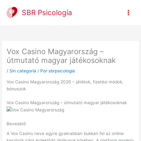
Ir
al
SBR Psicología
contenido
Vox Casino Magyarország –
útmutató magyar játékosoknak
/
Sin categoría
/ Por
sbrpsicologia
Vox Casino Magyarország 2026 – játékok, fizetési módok,
bónuszok
Vox Casino Magyarország – útmutató magyar játékosoknak
Bevezető
A Vox Casino neve egyre gyakrabban bukkan fel az online
kaszinók iránt érdeklődő játékosok körében. A platform modern