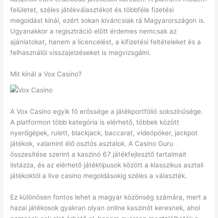
felületet, széles játékválasztékot és többféle fizetési
megoldást kínál, ezért sokan kíváncsiak rá Magyarországon is.
Ugyanakkor a regisztráció előtt érdemes nemcsak az
ajánlatokat, hanem a licencelést, a kifizetési feltételeket és a
felhasználói visszajelzéseket is megvizsgálni.
Mit kínál a Vox Casino?
A Vox Casino egyik fő erőssége a játékportfólió sokszínűsége.
A platformon több kategória is elérhető, többek között
nyerőgépek, rulett, blackjack, baccarat, videópóker, jackpot
játékok, valamint élő osztós asztalok. A Casino Guru
összesítése szerint a kaszinó 67 játékfejlesztő tartalmait
listázza, és az elérhető játéktípusok között a klasszikus asztali
játékoktól a live casino megoldásokig széles a választék.
Ez különösen fontos lehet a magyar közönség számára, mert a
hazai játékosok gyakran olyan online kaszinót keresnek, ahol