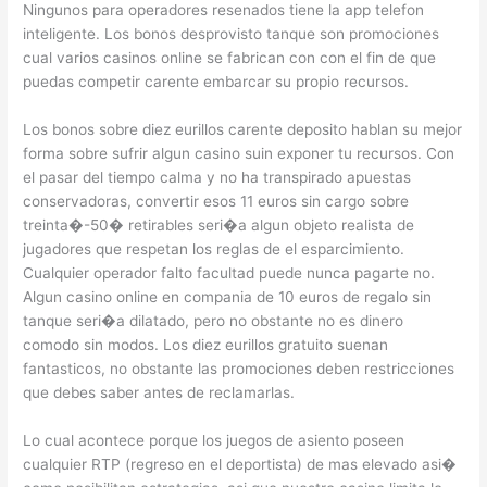
Ningunos para operadores resenados tiene la app telefon
inteligente. Los bonos desprovisto tanque son promociones
cual varios casinos online se fabrican con con el fin de que
puedas competir carente embarcar su propio recursos.
Los bonos sobre diez eurillos carente deposito hablan su mejor
forma sobre sufrir algun casino suin exponer tu recursos. Con
el pasar del tiempo calma y no ha transpirado apuestas
conservadoras, convertir esos 11 euros sin cargo sobre
treinta�-50� retirables seri�a algun objeto realista de
jugadores que respetan los reglas de el esparcimiento.
Cualquier operador falto facultad puede nunca pagarte no.
Algun casino online en compania de 10 euros de regalo sin
tanque seri�a dilatado, pero no obstante no es dinero
comodo sin modos. Los diez eurillos gratuito suenan
fantasticos, no obstante las promociones deben restricciones
que debes saber antes de reclamarlas.
Lo cual acontece porque los juegos de asiento poseen
cualquier RTP (regreso en el deportista) de mas elevado asi�