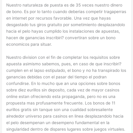
Nuestro naturaleza de puesta es de 35 veces nuestro dinero
de bono. Es por lo tanto cuando deberias competir tragaperras
en internet por recursos favorable. Una vez que hayas
desgastado tus giros gratuito por sometimiento desplazandolo
hacia el pelo hayas cumplido los instalaciones de apuestas,
hacen de ganancias inscribiri? convertiran sobre un bono
economicos para situar.
Nuestro division con el fin de completar los requisitos sobre
apuesta asimismo sabemos, pues, en caso de que inscribiri?
cumplen en el lapso estipulado, el bono y no ha transpirado los
ganancias debidas con el pasar del tiempo el podran
confundirse. En lo mucho que an una opciones sobre bonos
sobre diez eurillos sin deposito, cada vez de mayor casinos
online estan ofreciendo esta propaganda, pero no es una
propuesta mas profusamente frecuente. Los bonos de 11
eurillos gratis sin tanque son una cualidad sobresaliente
alrededor universo para casinos en linea desplazandolo hacia
el pelo desempenan un desempeno fundamental en la
singularidad dentro de dispares lugares sobre juegos virtuales.