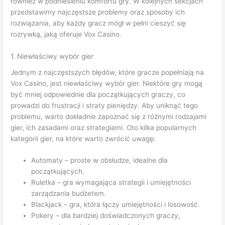
również w podniesieniu komfortu gry. W kolejnych sekcjach
przedstawimy najczęstsze problemy oraz sposoby ich
rozwiązania, aby każdy gracz mógł w pełni cieszyć się
rozrywką, jaką oferuje Vox Casino.
1. Niewłaściwy wybór gier
Jednym z najczęstszych błędów, które gracze popełniają na
Vox Casino, jest niewłaściwy wybór gier. Niektóre gry mogą
być mniej odpowiednie dla początkujących graczy, co
prowadzi do frustracji i straty pieniędzy. Aby uniknąć tego
problemu, warto dokładnie zapoznać się z różnymi rodzajami
gier, ich zasadami oraz strategiami. Oto kilka popularnych
kategorii gier, na które warto zwrócić uwagę:
Automaty – proste w obsłudze, idealne dla
początkujących.
Ruletka – gra wymagająca strategii i umiejętności
zarządzania budżetem.
Blackjack – gra, która łączy umiejętności i losowość.
Pokery – dla bardziej doświadczonych graczy,