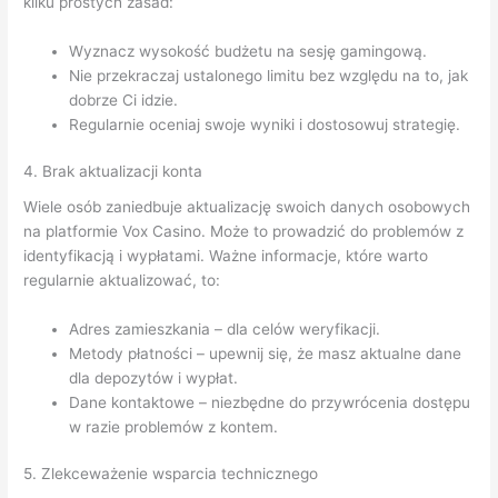
kilku prostych zasad:
Wyznacz wysokość budżetu na sesję gamingową.
Nie przekraczaj ustalonego limitu bez względu na to, jak
dobrze Ci idzie.
Regularnie oceniaj swoje wyniki i dostosowuj strategię.
4. Brak aktualizacji konta
Wiele osób zaniedbuje aktualizację swoich danych osobowych
na platformie Vox Casino. Może to prowadzić do problemów z
identyfikacją i wypłatami. Ważne informacje, które warto
regularnie aktualizować, to:
Adres zamieszkania – dla celów weryfikacji.
Metody płatności – upewnij się, że masz aktualne dane
dla depozytów i wypłat.
Dane kontaktowe – niezbędne do przywrócenia dostępu
w razie problemów z kontem.
5. Zlekceważenie wsparcia technicznego