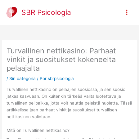
Ir
al
SBR Psicología
contenido
Turvallinen nettikasino: Parhaat
vinkit ja suositukset kokeneelta
pelaajalta
/
Sin categoría
/ Por
sbrpsicologia
Turvallinen nettikasino on pelaajien suosiossa, ja sen suosio
jatkaa kasvuaan. On kuitenkin tärkeää valita luotettava ja
turvallinen pelipaikka, jotta voit nauttia peleistä huoletta. Tässä
artikkelissa jaan parhaat vinkit ja suositukset turvallisen
nettikasinon valintaan.
Mitä on Turvallinen nettikasino?