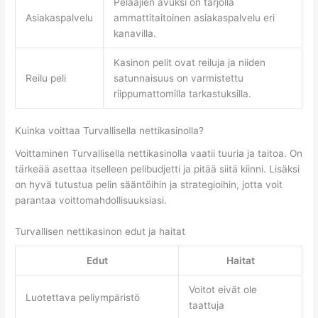
Pelaajien avuksi on tarjolla
Asiakaspalvelu
ammattitaitoinen asiakaspalvelu eri
kanavilla.
Kasinon pelit ovat reiluja ja niiden
Reilu peli
satunnaisuus on varmistettu
riippumattomilla tarkastuksilla.
Kuinka voittaa Turvallisella nettikasinolla?
Voittaminen Turvallisella nettikasinolla vaatii tuuria ja taitoa. On
tärkeää asettaa itselleen pelibudjetti ja pitää siitä kiinni. Lisäksi
on hyvä tutustua pelin sääntöihin ja strategioihin, jotta voit
parantaa voittomahdollisuuksiasi.
Turvallisen nettikasinon edut ja haitat
Edut
Haitat
Voitot eivät ole
Luotettava peliympäristö
taattuja