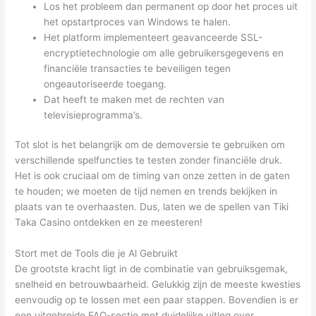
Los het probleem dan permanent op door het proces uit
het opstartproces van Windows te halen.
Het platform implementeert geavanceerde SSL-
encryptietechnologie om alle gebruikersgegevens en
financiële transacties te beveiligen tegen
ongeautoriseerde toegang.
Dat heeft te maken met de rechten van
televisieprogramma’s.
Tot slot is het belangrijk om de demoversie te gebruiken om
verschillende spelfuncties te testen zonder financiële druk.
Het is ook cruciaal om de timing van onze zetten in de gaten
te houden; we moeten de tijd nemen en trends bekijken in
plaats van te overhaasten. Dus, laten we de spellen van Tiki
Taka Casino ontdekken en ze meesteren!
Stort met de Tools die je Al Gebruikt
De grootste kracht ligt in de combinatie van gebruiksgemak,
snelheid en betrouwbaarheid. Gelukkig zijn de meeste kwesties
eenvoudig op te lossen met een paar stappen. Bovendien is er
een uitgebreide FAQ-sectie met duidelijke uitleg over