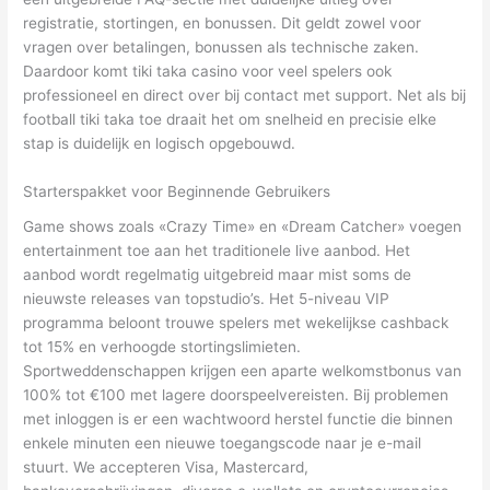
registratie, stortingen, en bonussen. Dit geldt zowel voor
vragen over betalingen, bonussen als technische zaken.
Daardoor komt tiki taka casino voor veel spelers ook
professioneel en direct over bij contact met support. Net als bij
football tiki taka toe draait het om snelheid en precisie elke
stap is duidelijk en logisch opgebouwd.
Starterspakket voor Beginnende Gebruikers
Game shows zoals «Crazy Time» en «Dream Catcher» voegen
entertainment toe aan het traditionele live aanbod. Het
aanbod wordt regelmatig uitgebreid maar mist soms de
nieuwste releases van topstudio’s. Het 5-niveau VIP
programma beloont trouwe spelers met wekelijkse cashback
tot 15% en verhoogde stortingslimieten.
Sportweddenschappen krijgen een aparte welkomstbonus van
100% tot €100 met lagere doorspeelvereisten. Bij problemen
met inloggen is er een wachtwoord herstel functie die binnen
enkele minuten een nieuwe toegangscode naar je e-mail
stuurt. We accepteren Visa, Mastercard,