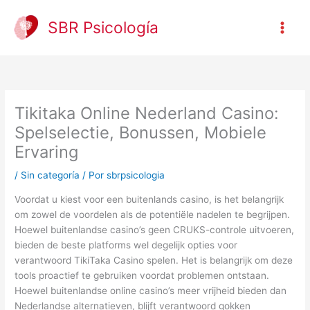
Ir
al
SBR Psicología
contenido
Tikitaka Online Nederland Casino:
Spelselectie, Bonussen, Mobiele
Ervaring
/
Sin categoría
/ Por
sbrpsicologia
Voordat u kiest voor een buitenlands casino, is het belangrijk
om zowel de voordelen als de potentiële nadelen te begrijpen.
Hoewel buitenlandse casino’s geen CRUKS-controle uitvoeren,
bieden de beste platforms wel degelijk opties voor
verantwoord TikiTaka Casino spelen. Het is belangrijk om deze
tools proactief te gebruiken voordat problemen ontstaan.
Hoewel buitenlandse online casino’s meer vrijheid bieden dan
Nederlandse alternatieven, blijft verantwoord gokken