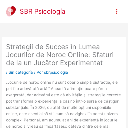
Ir
al
SBR Psicología
contenido
Strategii de Succes în Lumea
Jocurilor de Noroc Online: Sfaturi
de la un Jucător Experimentat
/
Sin categoría
/ Por
sbrpsicologia
„Jocurile de noroc online nu sunt doar o simplă distracție; ele
pot fi o adevărată artă.” Această afirmație poate părea
exagerată, dar adevărul este că abilitățile și strategiile corecte
pot transforma o experiență la cazino într-o sursă de câștiguri
substanțiale. În 2026, cu atât de multe opțiuni disponibile
online, este esențial să știi cum să navighezi în acest univers
complex. Personal, am acumulat ani de experiență în jocurile
de noroc și vreau să împărtășesc câteva dintre cele mai