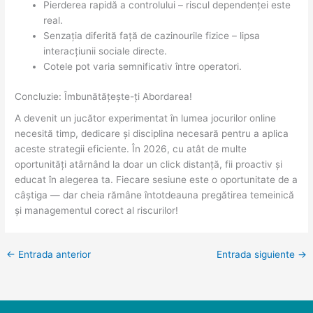
Pierderea rapidă a controlului – riscul dependenței este
real.
Senzația diferită față de cazinourile fizice – lipsa
interacțiunii sociale directe.
Cotele pot varia semnificativ între operatori.
Concluzie: Îmbunătățește-ți Abordarea!
A devenit un jucător experimentat în lumea jocurilor online
necesită timp, dedicare și disciplina necesară pentru a aplica
aceste strategii eficiente. În 2026, cu atât de multe
oportunități atârnând la doar un click distanță, fii proactiv și
educat în alegerea ta. Fiecare sesiune este o oportunitate de a
câștiga — dar cheia rămâne întotdeauna pregătirea temeinică
și managementul corect al riscurilor!
←
Entrada anterior
Entrada siguiente
→