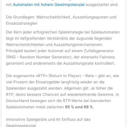
mit
Automaten mit hohem Gewinnpotenzial
ausgestattet sind.
Die Grundlagen: Wahrscheinlichkeit, Auszahlungsquoten und
Einsatzstrategien
Der Kern jeder erfolgreichen Spielstrategie bei Spielautomaten
liegt im tiefgreifenden Verständnis der zugrunde liegenden
Wahrscheinlichkeiten und Auszahlungsmechanismen.
Prinzipiell basiert jeder Automat auf einem Zufallsgenerator
(RNG – Random Number Generator), der einerseits Fairness
garantiert und andererseits die Auszahlungsrate kontrolliert.
Die sogenannte «RTP» (Return to Player) – Rate – gibt an, wie
viel Prozent der Einsatzgelder langfristig wieder an die
Spielenden ausgezahlt werden. Allgemein gilt: Je höher die
RTP, desto bessere Chancen auf wiederkehrende Gewinne. In
Deutschland bewegen sich die RTP-Werte bei lizensierten
Spielautomaten meist zwischen
95 % und 98 %
.
Innovative Spielgeräte und ihr Einfluss auf das
Gewinnpotenzial