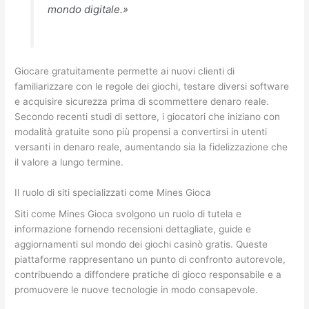
mondo digitale.»
Giocare gratuitamente permette ai nuovi clienti di
familiarizzare con le regole dei giochi, testare diversi software
e acquisire sicurezza prima di scommettere denaro reale.
Secondo recenti studi di settore, i giocatori che iniziano con
modalità gratuite sono più propensi a convertirsi in utenti
versanti in denaro reale, aumentando sia la fidelizzazione che
il valore a lungo termine.
Il ruolo di siti specializzati come Mines Gioca
Siti come Mines Gioca svolgono un ruolo di tutela e
informazione fornendo recensioni dettagliate, guide e
aggiornamenti sul mondo dei giochi casinò gratis. Queste
piattaforme rappresentano un punto di confronto autorevole,
contribuendo a diffondere pratiche di gioco responsabile e a
promuovere le nuove tecnologie in modo consapevole.