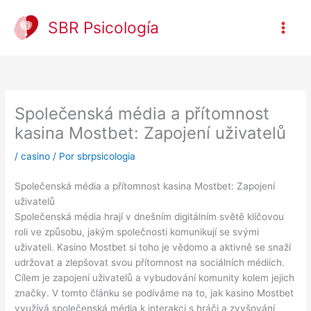
Ir
al
SBR Psicología
contenido
Společenská média a přítomnost
kasina Mostbet: Zapojení uživatelů
/
casino
/ Por
sbrpsicologia
Společenská média a přítomnost kasina Mostbet: Zapojení
uživatelů
Společenská média hrají v dnešním digitálním světě klíčovou
roli ve způsobu, jakým společnosti komunikují se svými
uživateli. Kasino Mostbet si toho je vědomo a aktivně se snaží
udržovat a zlepšovat svou přítomnost na sociálních médiích.
Cílem je zapojení uživatelů a vybudování komunity kolem jejich
značky. V tomto článku se podíváme na to, jak kasino Mostbet
využívá společenská média k interakci s hráči a zvyšování