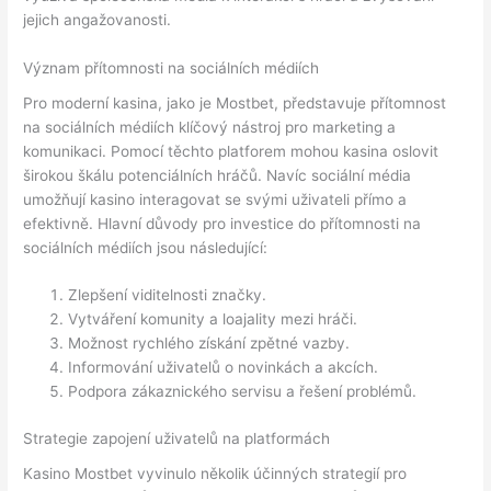
jejich angažovanosti.
Význam přítomnosti na sociálních médiích
Pro moderní kasina, jako je Mostbet, představuje přítomnost
na sociálních médiích klíčový nástroj pro marketing a
komunikaci. Pomocí těchto platforem mohou kasina oslovit
širokou škálu potenciálních hráčů. Navíc sociální média
umožňují kasino interagovat se svými uživateli přímo a
efektivně. Hlavní důvody pro investice do přítomnosti na
sociálních médiích jsou následující:
Zlepšení viditelnosti značky.
Vytváření komunity a loajality mezi hráči.
Možnost rychlého získání zpětné vazby.
Informování uživatelů o novinkách a akcích.
Podpora zákaznického servisu a řešení problémů.
Strategie zapojení uživatelů na platformách
Kasino Mostbet vyvinulo několik účinných strategií pro