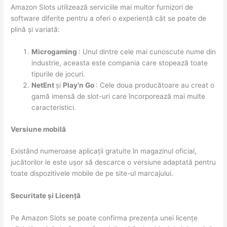
Amazon Slots utilizează serviciile mai multor furnizori de
software diferite pentru a oferi o experiență cât se poate de
plină și variată:
Microgaming
: Unul dintre cele mai cunoscute nume din
industrie, aceasta este compania care stopează toate
tipurile de jocuri.
NetEnt
și
Play’n Go
: Cele doua producătoare au creat o
gamă imensă de slot-uri care încorporează mai multe
caracteristici.
Versiune mobilă
Existând numeroase aplicații gratuite în magazinul oficial,
jucătorilor le este ușor să descarce o versiune adaptată pentru
toate dispozitivele mobile de pe site-ul marcajului.
Securitate și Licență
Pe Amazon Slots se poate confirma prezența unei licențe