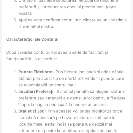
Urmatorul pas este selectarea metodei de depunere
preferată și introducerea codului promoțional (dacă
există).
Apoi ne vom confirma contul prin clicare pe un link trimis
la e-mail-ul nostru.
Caracteristici ale Contului
După crearea contului, voi avea o serie de facilități și
funcționalități la dispoziție:
Puncte Fidelitate
: Prin fiecare joc joacă și orice câștig
obținut prin acest tip de ofertă mă vinde în puncte care
se acumulează pe contul meu.
Jucători Preferați
: Sistemul permite să alegem sloturile
preferate sau categorii ale game-urilor pentru a fi aduse
înapoi la pagina principală la fiecare accesare.
Statistici Joc
: Prin aceasta voi putea monitoriza orice
statistică necesară pe baza rezultatelor obținute în
jocurile mele, astfel încât să poată lua decizii mai
informate cu privire la următoarele optiuni de joacă.