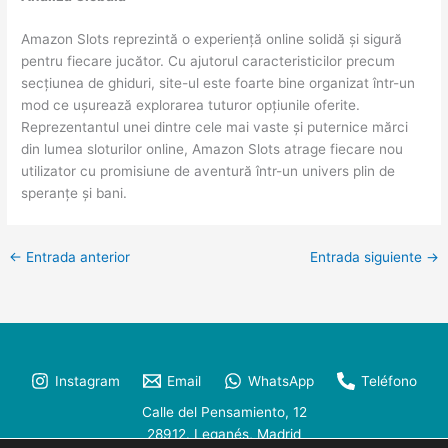
Amazon Slots reprezintă o experiență online solidă și sigură
pentru fiecare jucător. Cu ajutorul caracteristicilor precum
secțiunea de ghiduri, site-ul este foarte bine organizat într-un
mod ce ușurează explorarea tuturor opțiunile oferite.
Reprezentantul unei dintre cele mai vaste și puternice mărci
din lumea sloturilor online, Amazon Slots atrage fiecare nou
utilizator cu promisiune de aventură într-un univers plin de
speranțe și bani.
←
Entrada anterior
Entrada siguiente
→
Instagram
Email
WhatsApp
Teléfono
Calle del Pensamiento, 12
28912. Leganés, Madrid