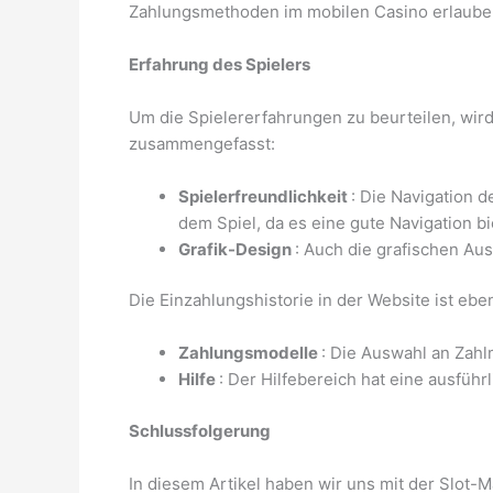
Zahlungsmethoden im mobilen Casino erlaube
Erfahrung des Spielers
Um die Spielererfahrungen zu beurteilen, wird
zusammengefasst:
Spielerfreundlichkeit
: Die Navigation d
dem Spiel, da es eine gute Navigation bi
Grafik-Design
: Auch die grafischen Au
Die Einzahlungshistorie in der Website ist e
Zahlungsmodelle
: Die Auswahl an Zah
Hilfe
: Der Hilfebereich hat eine ausführ
Schlussfolgerung
In diesem Artikel haben wir uns mit der Slot