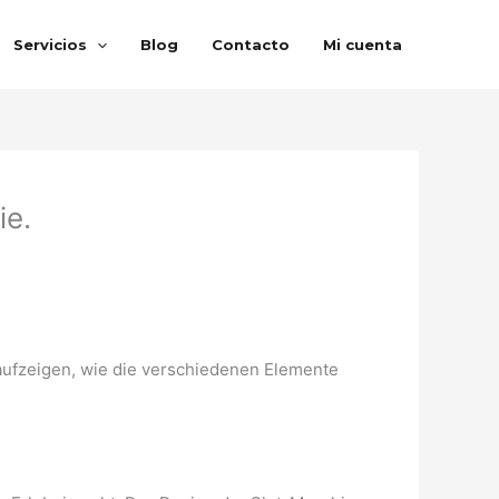
Servicios
Blog
Contacto
Mi cuenta
ie.
aufzeigen, wie die verschiedenen Elemente