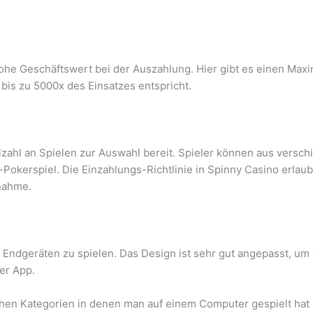
hohe Geschäftswert bei der Auszahlung. Hier gibt es einen Max
bis zu 5000x des Einsatzes entspricht.
elzahl an Spielen zur Auswahl bereit. Spieler können aus vers
-Pokerspiel. Die Einzahlungs-Richtlinie in Spinny Casino erl
lnahme.
n Endgeräten zu spielen. Das Design ist sehr gut angepasst, um
er App.
leichen Kategorien in denen man auf einem Computer gespielt ha