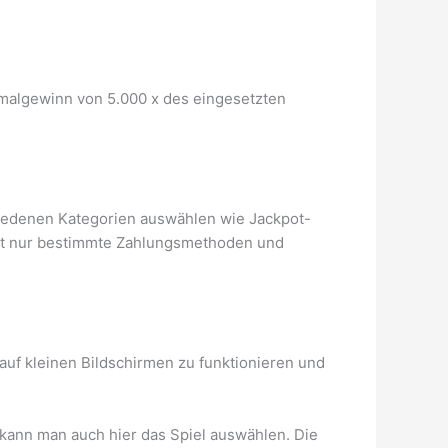
imalgewinn von 5.000 x des eingesetzten
chiedenen Kategorien auswählen wie Jackpot-
aubt nur bestimmte Zahlungsmethoden und
 auf kleinen Bildschirmen zu funktionieren und
t kann man auch hier das Spiel auswählen. Die