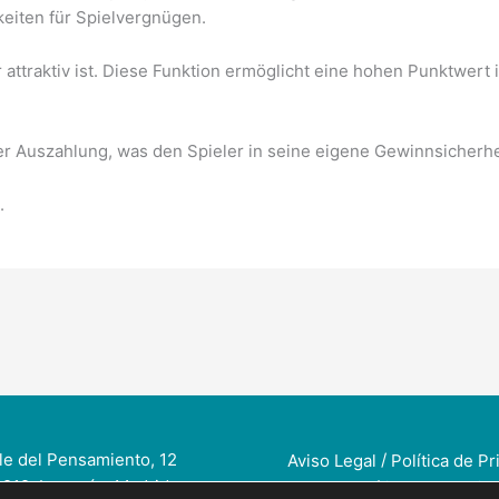
keiten für Spielvergnügen.
attraktiv ist. Diese Funktion ermöglicht eine hohen Punktwert 
r Auszahlung, was den Spieler in seine eigene Gewinnsicherhe
.
le del Pensamiento, 12
/
Aviso Legal
Política de Pr
912. Leganés, Madrid
Política de Cookie