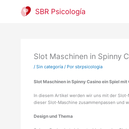
Ir
al
SBR Psicología
contenido
Slot Maschinen in Spinny Ca
/
Sin categoría
/ Por
sbrpsicologia
Slot Maschinen in Spinny Casino ein Spiel mit
In diesem Artikel werden wir uns mit der Slo
dieser Slot-Maschine zusammenpassen und wel
Design und Thema