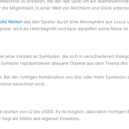
-Maschine zu erstellen, bei der das Spiel um ein abenteuerlich
r die Möglichkeit, in einer Welt von Reichtum und Glück unterz
oße Wetten
das den Spieler durch eine Atmosphäre aus Luxus u
pieler wird als Held begrüßt und kann daraufhin seine Reise im
t eine Vielzahl an Symbolen, die sich in verschiedenen Katego
-Symbole repräsentieren allesamt Objekte aus dem Thema des 
 Bei der richtigen Kombination von drei oder mehr Symbolen au
chine berechnet wird.
d reichen von x2 bis x1000. Es ist möglich, dass beim richtigen
 liegt als 5000x des eigenen Einsatzes.