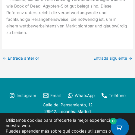
wie Book of Dead: Ägypten-Slot gut belegt sind. Diese
Referenz unterstreicht die verantwortungsvolle und
fachkundige Herangehensweise, die notwendig ist, um in
einem wettbewerbsintensiven Markt sichtbar und glaubwürdig
zu bleiben.
←
Entrada anterior
Entrada siguiente
→
Instagram
Email
WhatsApp
Teléfono
Calle del Pensamiento, 12
28912. Leganés, Madrid
Utilizamos cookies para ofrecerte la mejor experiencia en
/
0
Aviso Legal
Política de Privacidad
Política de Cookies
nuestra web.
Puedes aprender más sobre qué cookies utilizamos o
Copyright © 2026
SBR Psicología