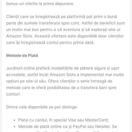
bonus-uri oferite la prima depunere.
Clienții care se înregistrează pe platformă pot primi o bună
parte din sumele transferate spre cont. Astfel de beneficii sunt
un motiv mai bun pentru a vă aventura și să explorați site-ul
Amazon Slots. Această ofertare este disponibilă doar clienților
care își înregistrează contul pentru prima dată.
Metode de Plată
Jucătorii online preferă modalitățile de plătere sigure și ușor
accesibile, astfel încât Amazon Slots a implementat mai multe
opțiuni pe site-ul său. Ofera clienților o serie întreagă de
metode care le oferă posibilitatea de a transfera bani spre
conturi.
Dintre cele disponibile se pot distinge:
Plata cu cardul, în special Visa sau MasterCard;
Metode de plată online ca și PayPal sau Neteller. Se