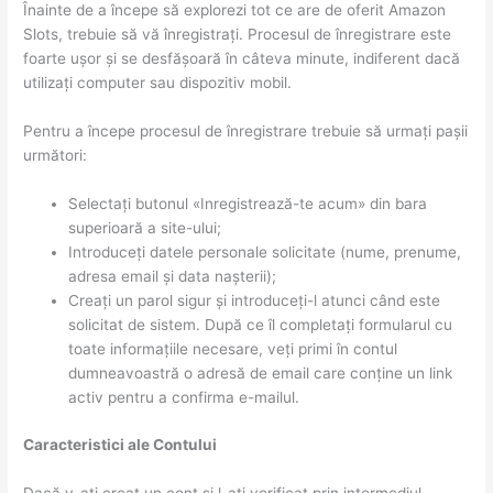
Înainte de a începe să explorezi tot ce are de oferit Amazon
Slots, trebuie să vă înregistrați. Procesul de înregistrare este
foarte ușor și se desfășoară în câteva minute, indiferent dacă
utilizați computer sau dispozitiv mobil.
Pentru a începe procesul de înregistrare trebuie să urmați pașii
următori:
Selectați butonul «Inregistrează-te acum» din bara
superioară a site-ului;
Introduceți datele personale solicitate (nume, prenume,
adresa email și data nașterii);
Creați un parol sigur și introduceți-l atunci când este
solicitat de sistem. După ce îl completați formularul cu
toate informațiile necesare, veți primi în contul
dumneavoastră o adresă de email care conține un link
activ pentru a confirma e-mailul.
Caracteristici ale Contului
Dacă v-ați creat un cont și l-ați verificat prin intermediul