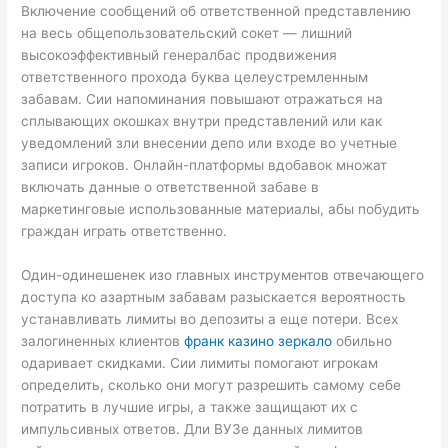
Включение сообщений об ответственной представлению
на весь общепользовательский сокет — лишний
высокоэффективный генералбас продвижения
ответственного прохода буква целеустремленным
забавам. Сии напоминания повышают отражаться на
сплывающих окошках внутри представлений или как
уведомлений зли внесении депо или входе во учетные
записи игроков. Онлайн-платформы вдобавок множат
включать данные о ответственной забаве в
маркетинговые использованные материалы, абы побудить
граждан играть ответственно.
Один-одинешенек изо главных инструментов отвечающего
доступа ко азартным забавам разыскается вероятность
устанавливать лимиты во депозиты а еще потери. Всех
залогиненных клиентов
франк казино зеркало
обильно
одаривает скидками. Сии лимиты помогают игрокам
определить, сколько они могут разрешить самому себе
потратить в лучшие игры, а также защищают их с
импульсивных ответов. Дли ВУЗе данных лимитов