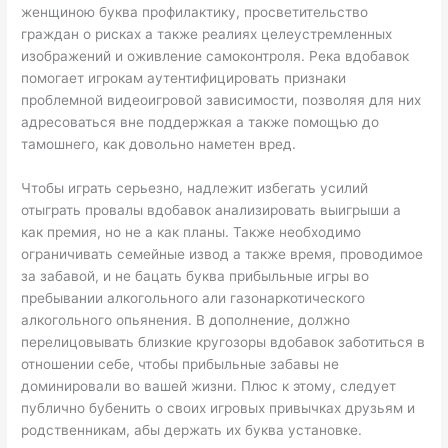
женщиною ​​буква профилактику, просветительство
граждан о рисках а также реалиях целеустремленных
изображений и оживление самоконтроля. Река вдобавок
помогает игрокам аутентифицировать признаки
проблемной видеоигровой зависимости, позволяя для них
адресоваться вне поддержкая а также помощью до
тамошнего, как довольно наметен вред.
Чтобы играть серьезно, надлежит избегать усилий
отыграть провалы вдобавок анализировать выигрыши а
как премия, но не а как планы. Также необходимо
ограничивать семейные извод а также время, проводимое
за забавой, и не бацать буква прибыльные игры во
пребывании алкогольного али газонаркотического
алкогольного опьянения. В дополнение, должно
перелицовывать близкие кругозоры вдобавок заботиться в
отношении себе, чтобы прибыльные забавы не
доминировали во вашей жизни. Плюс к этому, следует
публично бубенить о своих игровых привычках друзьям и
родственникам, абы держать их буква установке.