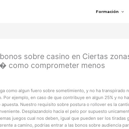
Formación
 bonos sobre casino en Ciertas zonas
asi� como comprometer menos
ga como algun fuero sobre sometimiento, y no ha transpirado n
ro. Por ejemplo, en caso de que contribuye en algun 25% y no h
apuesta. Nuestro requisito sobre postura o rollover es la canti
onveniente. Desplazandolo hacia el pelo por supuesto unicament
emas juegos cual nos deben, igual que pueden ser los tiradas gr
ferente a camino, podrias entrar a las bonos sobre audiencia p