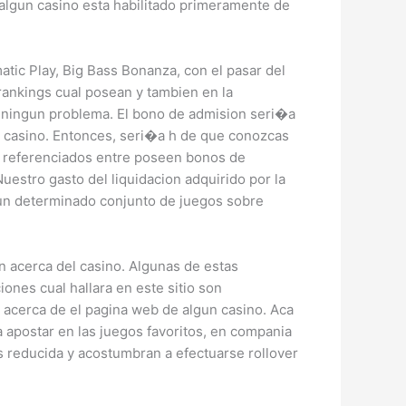
 algun casino esta habilitado primeramente de
matic Play, Big Bass Bonanza, con el pasar del
rankings cual posean y tambien en la
 ningun problema. El bono de admision seri�a
el casino. Entonces, seri�a h de que conozcas
s referenciados entre poseen bonos de
uestro gasto del liquidacion adquirido por la
 un determinado conjunto de juegos sobre
n acerca del casino. Algunas de estas
ones cual hallara en este sitio son
l acerca de el pagina web de algun casino. Aca
a apostar en las juegos favoritos, en compania
 reducida y acostumbran a efectuarse rollover