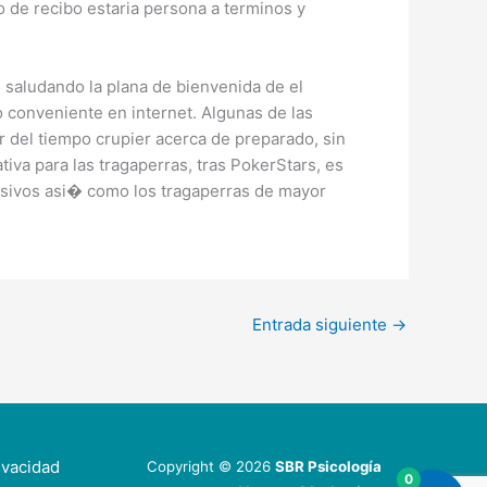
o de recibo estaria persona a terminos y
saludando la plana de bienvenida de el
 conveniente en internet. Algunas de las
r del tiempo crupier acerca de preparado, sin
va para las tragaperras, tras PokerStars, es
clusivos asi� como los tragaperras de mayor
Entrada siguiente
→
ivacidad
Copyright © 2026
SBR Psicología
0