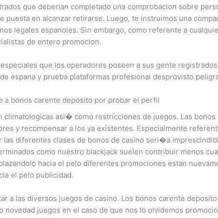
istrados que deberian completado una comprobacion sobre perso
bre puesta en alcanzar retirarse. Luego, te instruimos una com
sinos legales espanoles. Sin embargo, como referente a cualquier
ialistas de entero promocion.
especiales que los operadores poseen a sus gente registrados.
 de espana y prueba plataformas profesional desprovisto peligr
 a bonos carente deposito por probar el perfil
 climatologicas asi� como restricciones de juegos. Las bonos d
res y recompensar a los ya existentes. Especialmente referent
r las diferentes clases de bonos de casino seri�a imprescindi
terminados como nuestro blackjack suelen contribuir menos cua
esplazandolo hacia el pelo diferentes promociones estan nuevam
ia el pelo publicidad.
tar a las diversos juegos de casino. Los bonos carente deposito
o novedad juegos en el caso de que nos lo olvidemos promocio