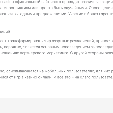
p casino официальный сайт часто проводит различные акции
, мероприятиям или просто быть случайными. Оповещения 
оваться выгодными предложениями. Участие в бонах гарант
чений
ет трансформировать мир азартных развлечений, принося 
ь, вероятно, является основным нововведением за последни
 отношениях партнерского маркетинга. С другой стороны о
ию, основывающаяся на мобильных пользователях, для них 
я от игр в казино онлайн. И все это – на благо пользовате