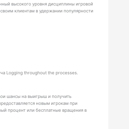
ённый высокого уровня дисциплины игровой
ь своим клиентам в удержании популярности
а Logging throughout the processes.
вои шансы на выигрыш и получить
предоставляется новым игрокам при
нный процент или бесплатные вращения в