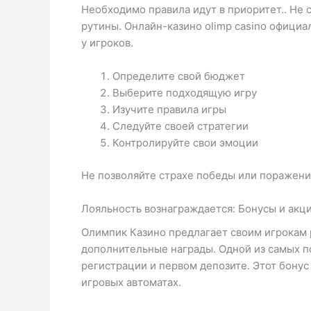
Необходимо правила идут в приоритет.. Не
рутины. Онлайн-казино olimp casino официа
у игроков.
Определите свой бюджет
Выберите подходящую игру
Изучите правила игры
Следуйте своей стратегии
Контролируйте свои эмоции
Не позволяйте страхе победы или поражения
Лояльность вознаграждается: Бонусы и акци
Олимпик Казино предлагает своим игрокам 
дополнительные награды. Одной из самых п
регистрации и первом депозите. Этот бону
игровых автоматах.