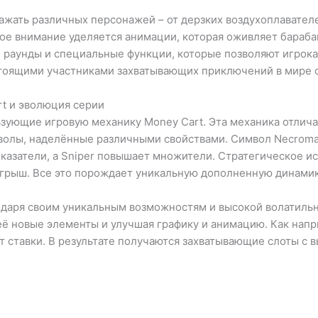
ажать различных персонажей – от дерзких воздухоплавател
бое внимание уделяется анимации, которая оживляет бараба
 раунды и специальные функции, которые позволяют игрока
астоящими участниками захватывающих приключений в мире 
t и эволюция серии
зующие игровую механику Money Cart. Эта механика отлича
волы, наделённые различными свойствами. Символ Necroma
показатели, а Sniper повышает множители. Стратегическое и
грыш. Все это порождает уникальную дополненную динамик
годаря своим уникальным возможностям и высокой волатиль
её новые элементы и улучшая графику и анимацию. Как напр
от ставки. В результате получаются захватывающие слоты с