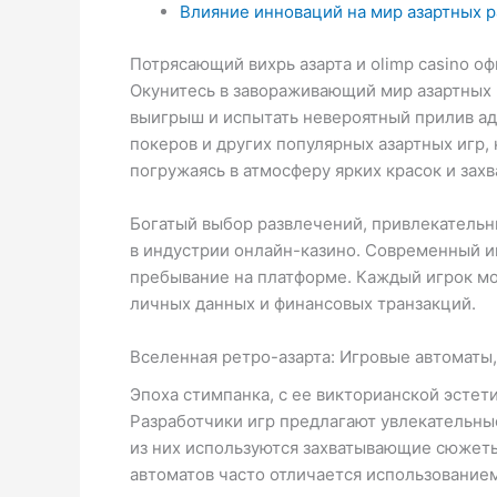
Влияние инноваций на мир азартных 
Потрясающий вихрь азарта и olimp casino о
Окунитесь в завораживающий мир азартных и
выигрыш и испытать невероятный прилив ад
покеров и других популярных азартных игр,
погружаясь в атмосферу ярких красок и зах
Богатый выбор развлечений, привлекатель
в индустрии онлайн-казино. Современный и
пребывание на платформе. Каждый игрок мож
личных данных и финансовых транзакций.
Вселенная ретро-азарта: Игровые автоматы
Эпоха стимпанка, с ее викторианской эстет
Разработчики игр предлагают увлекательны
из них используются захватывающие сюжеты
автоматов часто отличается использованием 