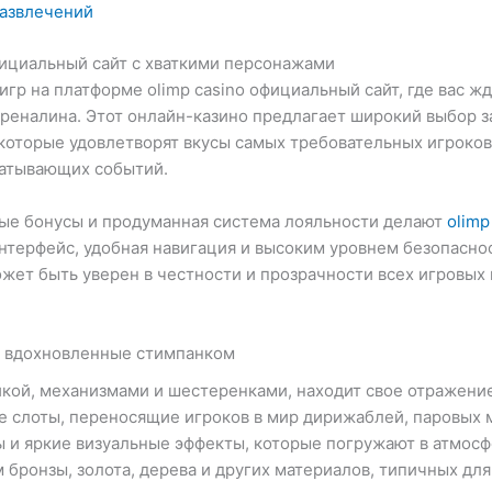
развлечений
фициальный сайт с хваткими персонажами
гр на платформе olimp casino официальный сайт, где вас ж
реналина. Этот онлайн-казино предлагает широкий выбор з
 которые удовлетворят вкусы самых требовательных игроков
ватывающих событий.
ные бонусы и продуманная система лояльности делают
olimp
нтерфейс, удобная навигация и высоким уровнем безопасно
ет быть уверен в честности и прозрачности всех игровых 
, вдохновленные стимпанком
икой, механизмами и шестеренками, находит свое отражени
е слоты, переносящие игроков в мир дирижаблей, паровых 
 и яркие визуальные эффекты, которые погружают в атмосф
бронзы, золота, дерева и других материалов, типичных для