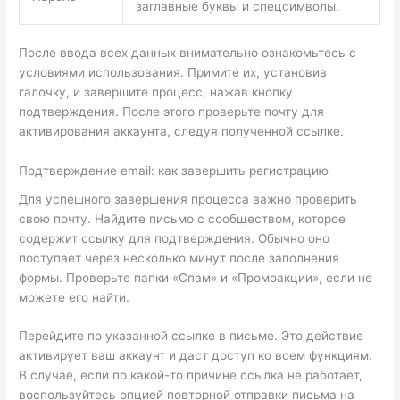
заглавные буквы и спецсимволы.
После ввода всех данных внимательно ознакомьтесь с
условиями использования. Примите их, установив
галочку, и завершите процесс, нажав кнопку
подтверждения. После этого проверьте почту для
активирования аккаунта, следуя полученной ссылке.
Подтверждение email: как завершить регистрацию
Для успешного завершения процесса важно проверить
свою почту. Найдите письмо с сообществом, которое
содержит ссылку для подтверждения. Обычно оно
поступает через несколько минут после заполнения
формы. Проверьте папки «Спам» и «Промоакции», если не
можете его найти.
Перейдите по указанной ссылке в письме. Это действие
активирует ваш аккаунт и даст доступ ко всем функциям.
В случае, если по какой-то причине ссылка не работает,
воспользуйтесь опцией повторной отправки письма на