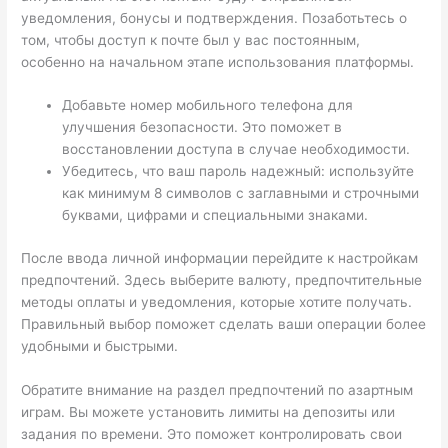
уведомления, бонусы и подтверждения. Позаботьтесь о
том, чтобы доступ к почте был у вас постоянным,
особенно на начальном этапе использования платформы.
Добавьте номер мобильного телефона для
улучшения безопасности. Это поможет в
восстановлении доступа в случае необходимости.
Убедитесь, что ваш пароль надежный: используйте
как минимум 8 символов с заглавными и строчными
буквами, цифрами и специальными знаками.
После ввода личной информации перейдите к настройкам
предпочтений. Здесь выберите валюту, предпочтительные
методы оплаты и уведомления, которые хотите получать.
Правильный выбор поможет сделать ваши операции более
удобными и быстрыми.
Обратите внимание на раздел предпочтений по азартным
играм. Вы можете установить лимиты на депозиты или
задания по времени. Это поможет контролировать свои