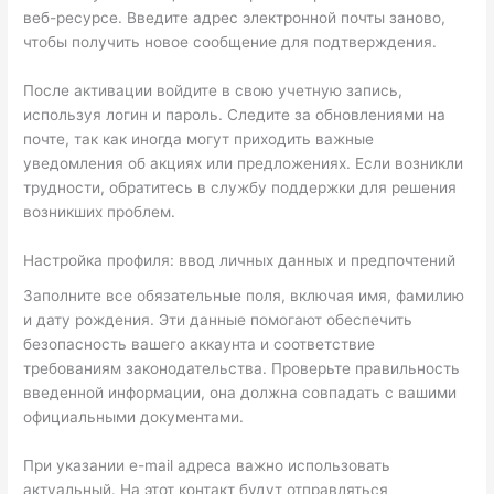
веб-ресурсе. Введите адрес электронной почты заново,
чтобы получить новое сообщение для подтверждения.
После активации войдите в свою учетную запись,
используя логин и пароль. Следите за обновлениями на
почте, так как иногда могут приходить важные
уведомления об акциях или предложениях. Если возникли
трудности, обратитесь в службу поддержки для решения
возникших проблем.
Настройка профиля: ввод личных данных и предпочтений
Заполните все обязательные поля, включая имя, фамилию
и дату рождения. Эти данные помогают обеспечить
безопасность вашего аккаунта и соответствие
требованиям законодательства. Проверьте правильность
введенной информации, она должна совпадать с вашими
официальными документами.
При указании e-mail адреса важно использовать
актуальный. На этот контакт будут отправляться