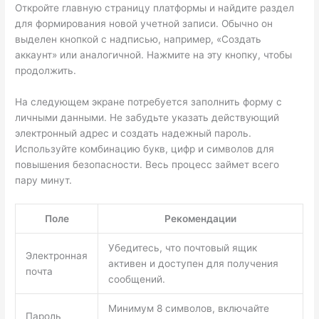
Откройте главную страницу платформы и найдите раздел
для формирования новой учетной записи. Обычно он
выделен кнопкой с надписью, например, «Создать
аккаунт» или аналогичной. Нажмите на эту кнопку, чтобы
продолжить.
На следующем экране потребуется заполнить форму с
личными данными. Не забудьте указать действующий
электронный адрес и создать надежный пароль.
Используйте комбинацию букв, цифр и символов для
повышения безопасности. Весь процесс займет всего
пару минут.
Поле
Рекомендации
Убедитесь, что почтовый ящик
Электронная
активен и доступен для получения
почта
сообщений.
Минимум 8 символов, включайте
Пароль