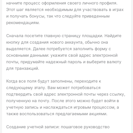
начните процесс оформления своего личного профиля.
Этот шаг является необходимым для участвовать в играх
и получать бонусы, так что следуйте приведенным
рекомендациям.
Сначала посетите главную страницу площадки. Найдите
кнопку для создания нового аккаунта, обычно она
выделяется. Далее потребуется заполнить форму с
основными данными: укажите свой адрес электронной
почты, придумайте надежный пароль и выберите валюту
для транзакций.
Когда все поля будут заполнены, переходите к
следующему этапу. Вам может потребоваться
подтвердить свой адрес электронной почты через ссылку,
полученную на почту. После этого можно будет войти в
учетную запись и наслаждаться игровым процессом, а
также воспользоваться предлагаемыми акциями.
Создание учетной записи: пошаговое руководство