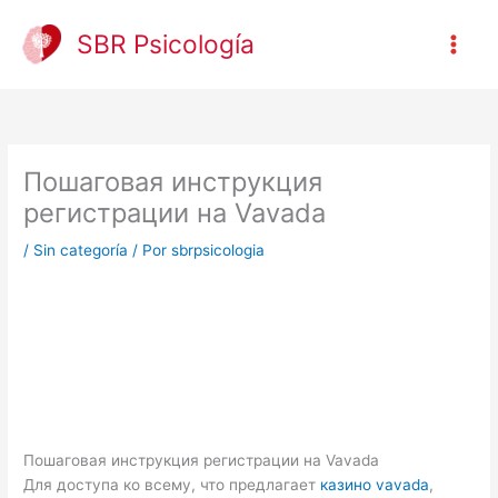
Ir
al
SBR Psicología
contenido
Пошаговая инструкция
регистрации на Vavada
/
Sin categoría
/ Por
sbrpsicologia
Пошаговая инструкция регистрации на Vavada
Для доступа ко всему, что предлагает
казино vavada
,