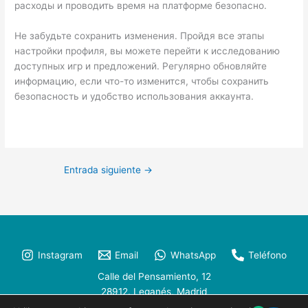
расходы и проводить время на платформе безопасно.
Не забудьте сохранить изменения. Пройдя все этапы
настройки профиля, вы можете перейти к исследованию
доступных игр и предложений. Регулярно обновляйте
информацию, если что-то изменится, чтобы сохранить
безопасность и удобство использования аккаунта.
Entrada siguiente
→
Instagram
Email
WhatsApp
Teléfono
Calle del Pensamiento, 12
28912. Leganés, Madrid