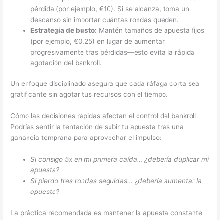
pérdida (por ejemplo, €10). Si se alcanza, toma un
descanso sin importar cuántas rondas queden.
Estrategia de busto:
Mantén tamaños de apuesta fijos
(por ejemplo, €0.25) en lugar de aumentar
progresivamente tras pérdidas—esto evita la rápida
agotación del bankroll.
Un enfoque disciplinado asegura que cada ráfaga corta sea
gratificante sin agotar tus recursos con el tiempo.
Cómo las decisiones rápidas afectan el control del bankroll
Podrías sentir la tentación de subir tu apuesta tras una
ganancia temprana para aprovechar el impulso:
Si consigo 5x en mi primera caída… ¿debería duplicar mi
apuesta?
Si pierdo tres rondas seguidas… ¿debería aumentar la
apuesta?
La práctica recomendada es mantener la apuesta constante