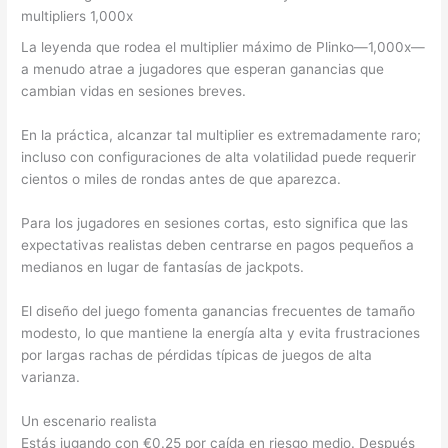
multipliers 1,000x
La leyenda que rodea el multiplier máximo de Plinko—1,000x—
a menudo atrae a jugadores que esperan ganancias que
cambian vidas en sesiones breves.
En la práctica, alcanzar tal multiplier es extremadamente raro;
incluso con configuraciones de alta volatilidad puede requerir
cientos o miles de rondas antes de que aparezca.
Para los jugadores en sesiones cortas, esto significa que las
expectativas realistas deben centrarse en pagos pequeños a
medianos en lugar de fantasías de jackpots.
El diseño del juego fomenta ganancias frecuentes de tamaño
modesto, lo que mantiene la energía alta y evita frustraciones
por largas rachas de pérdidas típicas de juegos de alta
varianza.
Un escenario realista
Estás jugando con €0.25 por caída en riesgo medio. Después