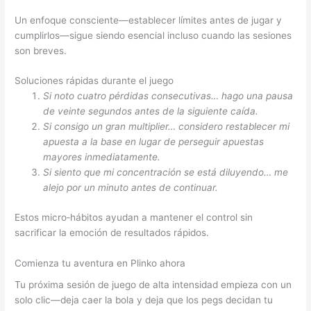
Un enfoque consciente—establecer límites antes de jugar y
cumplirlos—sigue siendo esencial incluso cuando las sesiones
son breves.
Soluciones rápidas durante el juego
Si noto cuatro pérdidas consecutivas… hago una pausa
de veinte segundos antes de la siguiente caída.
Si consigo un gran multiplier… considero restablecer mi
apuesta a la base en lugar de perseguir apuestas
mayores inmediatamente.
Si siento que mi concentración se está diluyendo… me
alejo por un minuto antes de continuar.
Estos micro‑hábitos ayudan a mantener el control sin
sacrificar la emoción de resultados rápidos.
Comienza tu aventura en Plinko ahora
Tu próxima sesión de juego de alta intensidad empieza con un
solo clic—deja caer la bola y deja que los pegs decidan tu