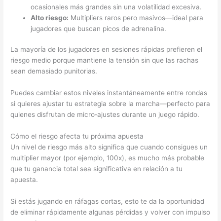
ocasionales más grandes sin una volatilidad excesiva.
Alto riesgo:
Multipliers raros pero masivos—ideal para
jugadores que buscan picos de adrenalina.
La mayoría de los jugadores en sesiones rápidas prefieren el
riesgo medio porque mantiene la tensión sin que las rachas
sean demasiado punitorias.
Puedes cambiar estos niveles instantáneamente entre rondas
si quieres ajustar tu estrategia sobre la marcha—perfecto para
quienes disfrutan de micro‑ajustes durante un juego rápido.
Cómo el riesgo afecta tu próxima apuesta
Un nivel de riesgo más alto significa que cuando consigues un
multiplier mayor (por ejemplo, 100x), es mucho más probable
que tu ganancia total sea significativa en relación a tu
apuesta.
Si estás jugando en ráfagas cortas, esto te da la oportunidad
de eliminar rápidamente algunas pérdidas y volver con impulso