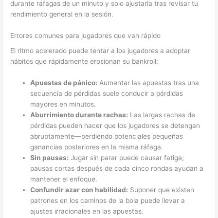
durante ráfagas de un minuto y solo ajustarla tras revisar tu
rendimiento general en la sesión.
Errores comunes para jugadores que van rápido
El ritmo acelerado puede tentar a los jugadores a adoptar
hábitos que rápidamente erosionan su bankroll:
Apuestas de pánico:
Aumentar las apuestas tras una
secuencia de pérdidas suele conducir a pérdidas
mayores en minutos.
Aburrimiento durante rachas:
Las largas rachas de
pérdidas pueden hacer que los jugadores se detengan
abruptamente—perdiendo potenciales pequeñas
ganancias posteriores en la misma ráfaga.
Sin pausas:
Jugar sin parar puede causar fatiga;
pausas cortas después de cada cinco rondas ayudan a
mantener el enfoque.
Confundir azar con habilidad:
Suponer que existen
patrones en los caminos de la bola puede llevar a
ajustes irracionales en las apuestas.