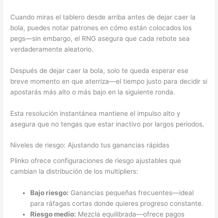
Cuando miras el tablero desde arriba antes de dejar caer la
bola, puedes notar patrones en cómo están colocados los
pegs—sin embargo, el RNG asegura que cada rebote sea
verdaderamente aleatorio.
Después de dejar caer la bola, solo te queda esperar ese
breve momento en que aterriza—el tiempo justo para decidir si
apostarás más alto o más bajo en la siguiente ronda.
Esta resolución instantánea mantiene el impulso alto y
asegura que no tengas que estar inactivo por largos periodos.
Niveles de riesgo: Ajustando tus ganancias rápidas
Plinko ofrece configuraciones de riesgo ajustables que
cambian la distribución de los multipliers:
Bajo riesgo:
Ganancias pequeñas frecuentes—ideal
para ráfagas cortas donde quieres progreso constante.
Riesgo medio:
Mezcla equilibrada—ofrece pagos