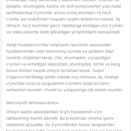
qoidalar, shuningdek, kazino ish stoli kompyuterlari yoki mobil
qurilmalardagi o'yinchilar uchun ochiq ekanligini va ba'zi
o'yinlar pul mukofotlari huquqini taqdim etishini ko'rsatadi. Va
nihoyat, ba'zi kazinolar garov talablariga kiradigan stol o'yinlari
va video pokerda talab qilinadigan yo'qotishlarni kamaytiradi.
Yangi foydalanuvchilar naqd pulni qaytarish opsiyasidan
foydalanishdan oldin kazinoning siyosati va qoidalari bilan
tanishib chiqishlari kerak. Ular, shuningdek, o'ynaydigan
o'yinlari va kiritadigan depozitlari, shuningdek, kichik va keng
bonus limitlari haqida ehtiyot bo'lishlari kerak. Yuqori
o'zgaruvchanlikdagi slotlar odatda mos kelmasa-da, boshqa
o'yinchilar ko'proq sarguzashtli o'yinlarni sinab ko'rishni
xohlashlari mumkin, chunki bu yutqazishga olib kelishi mumkin.
Mas'uliyatli dethesauratsiya
Onlayn kazino aksiyalaridan to'g'ri foydalanish o'yin
tajribasining muhim qismidir. Ba'zi kazinolar minimal garov
talablarini qo'yadilar, bu o'yinchilardan bonus tangalaridan