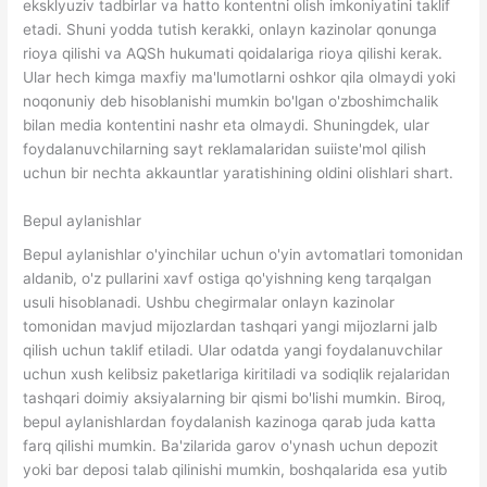
eksklyuziv tadbirlar va hatto kontentni olish imkoniyatini taklif
etadi. Shuni yodda tutish kerakki, onlayn kazinolar qonunga
rioya qilishi va AQSh hukumati qoidalariga rioya qilishi kerak.
Ular hech kimga maxfiy ma'lumotlarni oshkor qila olmaydi yoki
noqonuniy deb hisoblanishi mumkin bo'lgan o'zboshimchalik
bilan media kontentini nashr eta olmaydi. Shuningdek, ular
foydalanuvchilarning sayt reklamalaridan suiiste'mol qilish
uchun bir nechta akkauntlar yaratishining oldini olishlari shart.
Bepul aylanishlar
Bepul aylanishlar o'yinchilar uchun o'yin avtomatlari tomonidan
aldanib, o'z pullarini xavf ostiga qo'yishning keng tarqalgan
usuli hisoblanadi. Ushbu chegirmalar onlayn kazinolar
tomonidan mavjud mijozlardan tashqari yangi mijozlarni jalb
qilish uchun taklif etiladi. Ular odatda yangi foydalanuvchilar
uchun xush kelibsiz paketlariga kiritiladi va sodiqlik rejalaridan
tashqari doimiy aksiyalarning bir qismi bo'lishi mumkin. Biroq,
bepul aylanishlardan foydalanish kazinoga qarab juda katta
farq qilishi mumkin. Ba'zilarida garov o'ynash uchun depozit
yoki bar deposi talab qilinishi mumkin, boshqalarida esa yutib