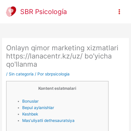
Ir
al
SBR Psicología
contenido
Onlayn qimor marketing xizmatlari
https://lanacentr.kz/uz/ bo'yicha
qo'llanma
/
Sin categoría
/ Por
sbrpsicologia
Kontent eslatmalari
Bonuslar
Bepul aylanishlar
Keshbek
Mas'uliyatli dethesauratsiya