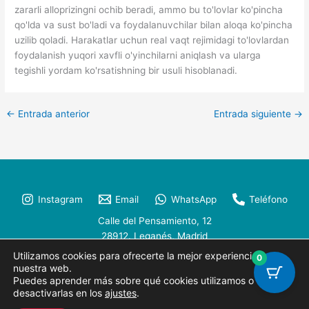
zararli alloprizingni ochib beradi, ammo bu to'lovlar ko'pincha
qo'lda va sust bo'ladi va foydalanuvchilar bilan aloqa ko'pincha
uzilib qoladi. Harakatlar uchun real vaqt rejimidagi to'lovlardan
foydalanish yuqori xavfli o'yinchilarni aniqlash va ularga
tegishli yordam ko'rsatishning bir usuli hisoblanadi.
←
Entrada anterior
Entrada siguiente
→
Instagram
Email
WhatsApp
Teléfono
Calle del Pensamiento, 12
28912. Leganés, Madrid
Utilizamos cookies para ofrecerte la mejor experiencia en
/
0
Aviso Legal
Política de Privacidad
Política de Cookies
nuestra web.
Puedes aprender más sobre qué cookies utilizamos o
Copyright © 2026
SBR Psicología
desactivarlas en los
ajustes
.
UmuntuMarketing
Creado por: