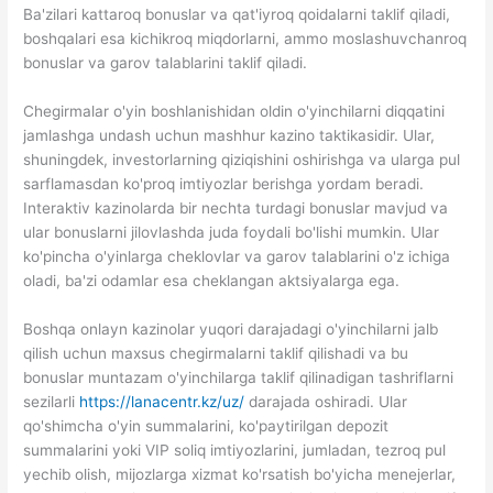
Ba'zilari kattaroq bonuslar va qat'iyroq qoidalarni taklif qiladi,
boshqalari esa kichikroq miqdorlarni, ammo moslashuvchanroq
bonuslar va garov talablarini taklif qiladi.
Chegirmalar o'yin boshlanishidan oldin o'yinchilarni diqqatini
jamlashga undash uchun mashhur kazino taktikasidir. Ular,
shuningdek, investorlarning qiziqishini oshirishga va ularga pul
sarflamasdan ko'proq imtiyozlar berishga yordam beradi.
Interaktiv kazinolarda bir nechta turdagi bonuslar mavjud va
ular bonuslarni jilovlashda juda foydali bo'lishi mumkin. Ular
ko'pincha o'yinlarga cheklovlar va garov talablarini o'z ichiga
oladi, ba'zi odamlar esa cheklangan aktsiyalarga ega.
Boshqa onlayn kazinolar yuqori darajadagi o'yinchilarni jalb
qilish uchun maxsus chegirmalarni taklif qilishadi va bu
bonuslar muntazam o'yinchilarga taklif qilinadigan tashriflarni
sezilarli
https://lanacentr.kz/uz/
darajada oshiradi. Ular
qo'shimcha o'yin summalarini, ko'paytirilgan depozit
summalarini yoki VIP soliq imtiyozlarini, jumladan, tezroq pul
yechib olish, mijozlarga xizmat ko'rsatish bo'yicha menejerlar,