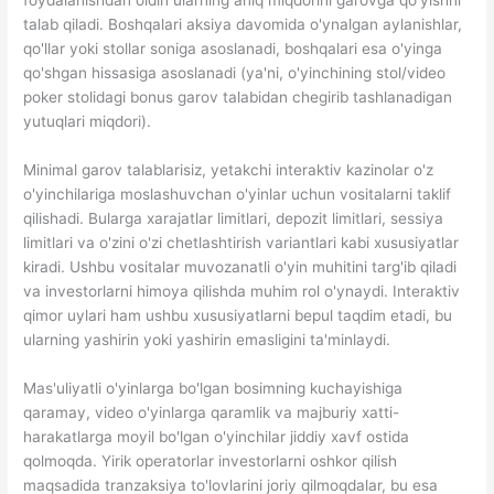
foydalanishdan oldin ularning aniq miqdorini garovga qo'yishni
talab qiladi. Boshqalari aksiya davomida o'ynalgan aylanishlar,
qo'llar yoki stollar soniga asoslanadi, boshqalari esa o'yinga
qo'shgan hissasiga asoslanadi (ya'ni, o'yinchining stol/video
poker stolidagi bonus garov talabidan chegirib tashlanadigan
yutuqlari miqdori).
Minimal garov talablarisiz, yetakchi interaktiv kazinolar o'z
o'yinchilariga moslashuvchan o'yinlar uchun vositalarni taklif
qilishadi. Bularga xarajatlar limitlari, depozit limitlari, sessiya
limitlari va o'zini o'zi chetlashtirish variantlari kabi xususiyatlar
kiradi. Ushbu vositalar muvozanatli o'yin muhitini targ'ib qiladi
va investorlarni himoya qilishda muhim rol o'ynaydi. Interaktiv
qimor uylari ham ushbu xususiyatlarni bepul taqdim etadi, bu
ularning yashirin yoki yashirin emasligini ta'minlaydi.
Mas'uliyatli o'yinlarga bo'lgan bosimning kuchayishiga
qaramay, video o'yinlarga qaramlik va majburiy xatti-
harakatlarga moyil bo'lgan o'yinchilar jiddiy xavf ostida
qolmoqda. Yirik operatorlar investorlarni oshkor qilish
maqsadida tranzaksiya to'lovlarini joriy qilmoqdalar, bu esa