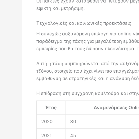
Οι παίκτες έχουν καταφέρει να πετύχουν μεγά
εφικτή και μετρήσιμη.
Τεχνολογικές και κοινωνικές προεκτάσεις
Η συνεχώς αυξανόμενη επιλογή για online νίκ
παράδειγμα της τάσης για μεγαλύτερη εμβάθ
εμπειρίες που θα τους δώσουν πλεονέκτημα, 
Αυτή η τάση συμπληρώνεται από την αυξανόμ
τζόγου, στοιχείο που έχει γίνει πιο επαγγελμ
εμβάθυνση σε στρατηγικές και η ανάλυση δεδ
Η επίδραση στη σύγχρονη κουλτούρα και στην
Έτος
Αναμενόμενες Onlin
2020
30
2021
45