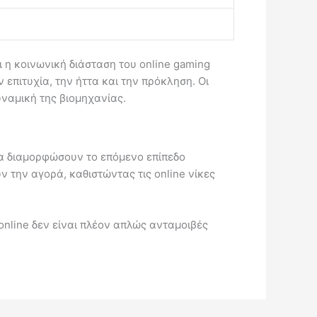
ι η κοινωνική διάσταση του online gaming
επιτυχία, την ήττα και την πρόκληση. Οι
υναμική της βιομηχανίας.
να διαμορφώσουν το επόμενο επίπεδο
 την αγορά, καθιστώντας τις online νίκες
online δεν είναι πλέον απλώς ανταμοιβές