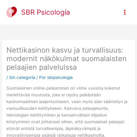
Ir
al
SBR Psicología
contenido
Nettikasinon kasvu ja turvallisuus:
modernit näkökulmat suomalaisten
pelaajien palveluissa
/
Sin categoría
/ Por
sbrpsicologia
Suomalainen online-pelaaminen on viime vuosina kokenut
merkittävää muutosta, joka ei rajoitu pelkästään
kasinomaailman laajentumiseen, vaan myös alan sääntelyn ja
vastuullisuuden kehitykseen. Kasvava pelaajakunta,
teknologian kehittyminen ja kansainvälisen kilpailun
kiristyminen ovat johtaneet siihen, että suomalaiset pelaajat
etsivät entistä turvallisempia, läpinäkyvämpiä ja
innovatiivisempia sisäisiä ratkaisuja nettikasinoilta.