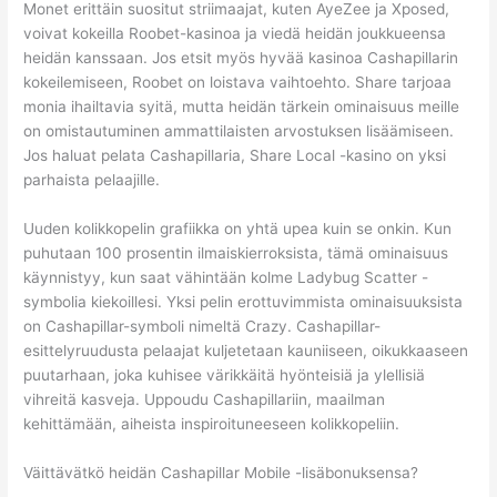
Monet erittäin suositut striimaajat, kuten AyeZee ja Xposed,
voivat kokeilla Roobet-kasinoa ja viedä heidän joukkueensa
heidän kanssaan. Jos etsit myös hyvää kasinoa Cashapillarin
kokeilemiseen, Roobet on loistava vaihtoehto. Share tarjoaa
monia ihailtavia syitä, mutta heidän tärkein ominaisuus meille
on omistautuminen ammattilaisten arvostuksen lisäämiseen.
Jos haluat pelata Cashapillaria, Share Local -kasino on yksi
parhaista pelaajille.
Uuden kolikkopelin grafiikka on yhtä upea kuin se onkin. Kun
puhutaan 100 prosentin ilmaiskierroksista, tämä ominaisuus
käynnistyy, kun saat vähintään kolme Ladybug Scatter -
symbolia kiekoillesi. Yksi pelin erottuvimmista ominaisuuksista
on Cashapillar-symboli nimeltä Crazy. Cashapillar-
esittelyruudusta pelaajat kuljetetaan kauniiseen, oikukkaaseen
puutarhaan, joka kuhisee värikkäitä hyönteisiä ja ylellisiä
vihreitä kasveja. Uppoudu Cashapillariin, maailman
kehittämään, aiheista inspiroituneeseen kolikkopeliin.
Väittävätkö heidän Cashapillar Mobile -lisäbonuksensa?