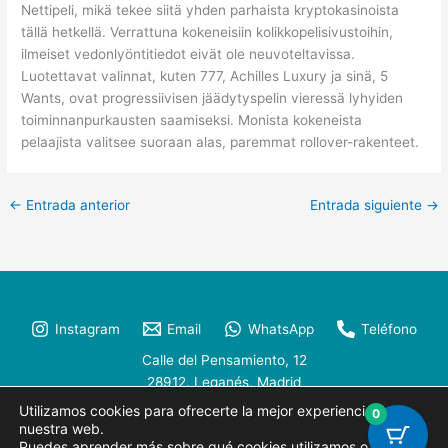
Nettipeli, mikä tekee siitä yhden parhaista kryptokasinoista
tällä hetkellä. Verrattuna kokeneisiin kolikkopelisivustoihin,
ilmeiset vedonlyöntitiedot eivät ole neuvoteltavissa.
Luotettavat valinnat, kuten 777, Achilles Luxury ja sinä, 5
Wants, ovat progressiivisen jäädytyspelin vieressä lyhyiden
toiminnanpurkausten saamiseksi. Monista kokeneista
pelaajista valitsee suoraan alas, paremmat rollover-rakenteet.
←
Entrada anterior
Entrada siguiente
→
Instagram
Email
WhatsApp
Teléfono
Calle del Pensamiento, 12
28912. Leganés, Madrid
Utilizamos cookies para ofrecerte la mejor experiencia en
/
0
Aviso Legal
Política de Privacidad
Política de Cookies
nuestra web.
Puedes aprender más sobre qué cookies utilizamos o
Copyright © 2026
SBR Psicología