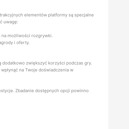
atrakcyjnych elementów platformy są specjalne
ić uwagę:
 na możliwości rozgrywki.
rody i oferty.
ą dodatkowo zwiększyć korzyści podczas gry.
e wpłynąć na Twoje doświadczenia w
estycje. Zbadanie dostępnych opcji powinno