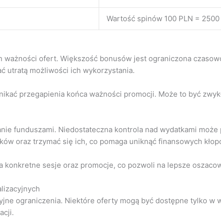
Wartość spinów 100 PLN = 2500
ch ważności ofert. Większość bonusów jest ograniczona czasowo
 utratą możliwości ich wykorzystania.
kać przegapienia końca ważności promocji. Może to być zwykła 
zanie funduszami. Niedostateczna kontrola nad wydatkami może
tków oraz trzymać się ich, co pomaga uniknąć finansowych kłop
a konkretne sesje oraz promocje, co pozwoli na lepsze oszaco
lizacyjnych
ne ograniczenia. Niektóre oferty mogą być dostępne tylko w wy
cji.