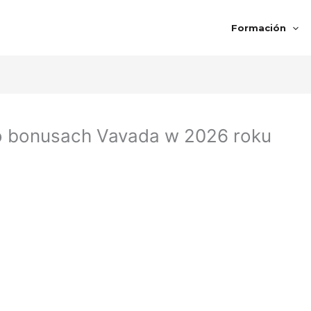
Formación
 o bonusach Vavada w 2026 roku