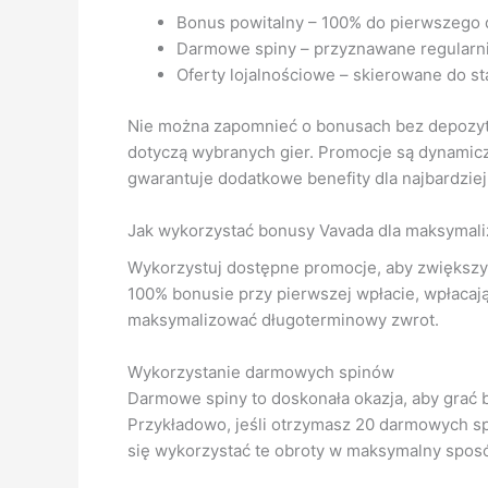
Bonus powitalny – 100% do pierwszego d
Darmowe spiny – przyznawane regularni
Oferty lojalnościowe – skierowane do sta
Nie można zapomnieć o bonusach bez depozytu
dotyczą wybranych gier. Promocje są dynamicz
gwarantuje dodatkowe benefity dla najbardziej
Jak wykorzystać bonusy Vavada dla maksymali
Wykorzystuj dostępne promocje, aby zwiększyć
100% bonusie przy pierwszej wpłacie, wpłacaj
maksymalizować długoterminowy zwrot.
Wykorzystanie darmowych spinów
Darmowe spiny to doskonała okazja, aby grać
Przykładowo, jeśli otrzymasz 20 darmowych s
się wykorzystać te obroty w maksymalny sposób