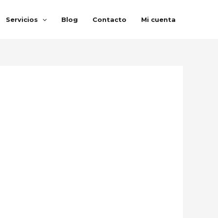
Servicios
Blog
Contacto
Mi cuenta