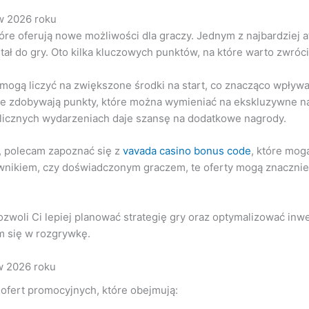
w 2026 roku
óre oferują nowe możliwości dla graczy. Jednym z najbardziej 
ał do gry. Oto kilka kluczowych punktów, na które warto zwróc
ogą liczyć na zwiększone środki na start, co znacząco wpływa
e zdobywają punkty, które można wymieniać na ekskluzywne nag
licznych wydarzeniach daje szansę na dodatkowe nagrody.
, polecam zapoznać się z
vavada casino bonus code
, które mog
ownikiem, czy doświadczonym graczem, te oferty mogą znaczni
zwoli Ci lepiej planować strategię gry oraz optymalizować inw
 się w rozgrywkę.
w 2026 roku
ofert promocyjnych, które obejmują: