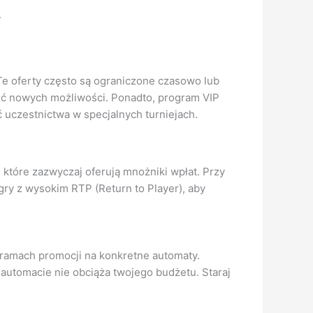
.
e oferty często są ograniczone czasowo lub
ić nowych możliwości. Ponadto, program VIP
 uczestnictwa w specjalnych turniejach.
które zazwyczaj oferują mnożniki wpłat. Przy
ry z wysokim RTP (Return to Player), aby
ramach promocji na konkretne automaty.
utomacie nie obciąża twojego budżetu. Staraj