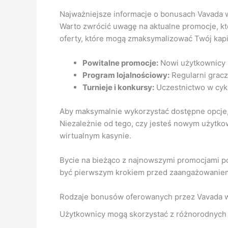
Najważniejsze informacje o bonusach Vavada 
Warto zwrócić uwagę na aktualne promocje, kt
oferty, które mogą zmaksymalizować Twój kapit
Powitalne promocje:
Nowi użytkownicy m
Program lojalnościowy:
Regularni gracz
Turnieje i konkursy:
Uczestnictwo w cyk
Aby maksymalnie wykorzystać dostępne opcje
Niezależnie od tego, czy jesteś nowym użytk
wirtualnym kasynie.
Bycie na bieżąco z najnowszymi promocjami po
być pierwszym krokiem przed zaangażowaniem
Rodzaje bonusów oferowanych przez Vavada 
Użytkownicy mogą skorzystać z różnorodnych 