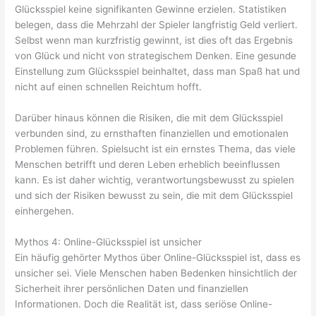
Glücksspiel keine signifikanten Gewinne erzielen. Statistiken
belegen, dass die Mehrzahl der Spieler langfristig Geld verliert.
Selbst wenn man kurzfristig gewinnt, ist dies oft das Ergebnis
von Glück und nicht von strategischem Denken. Eine gesunde
Einstellung zum Glücksspiel beinhaltet, dass man Spaß hat und
nicht auf einen schnellen Reichtum hofft.
Darüber hinaus können die Risiken, die mit dem Glücksspiel
verbunden sind, zu ernsthaften finanziellen und emotionalen
Problemen führen. Spielsucht ist ein ernstes Thema, das viele
Menschen betrifft und deren Leben erheblich beeinflussen
kann. Es ist daher wichtig, verantwortungsbewusst zu spielen
und sich der Risiken bewusst zu sein, die mit dem Glücksspiel
einhergehen.
Mythos 4: Online-Glücksspiel ist unsicher
Ein häufig gehörter Mythos über Online-Glücksspiel ist, dass es
unsicher sei. Viele Menschen haben Bedenken hinsichtlich der
Sicherheit ihrer persönlichen Daten und finanziellen
Informationen. Doch die Realität ist, dass seriöse Online-