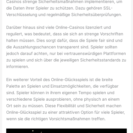
Casinos strenge Sicherheitsmaßnahmen implementieren, um
die Daten ihrer Spieler zu schützen. Dazu gehören SSL-
Verschlüsselung und regelmäßige Sicherheitsüberprüfungen.
Darüber hinaus sind viele Online-Casinos lizenziert und
reguliert, was bedeutet, dass sie sich an strenge Vorschriften
halten müssen. Dies sorgt dafür, dass die Spiele fair sind und
die Auszahlungsschancen transparent sind. Spieler sollten
jedoch darauf achten, nur bei vertrauenswürdigen Plattformen
zu spielen und sich über die jeweiligen Sicherheitsstandards zu
informieren.
Ein weiterer Vorteil des Online-Glücksspiels ist die breite
Palette an Spielen und Einsatzmöglichkeiten, die verfügbar
sind. Spieler können in ihrem eigenen Tempo spielen und
verschiedene Spiele ausprobieren, ohne physisch an einem
Ort sein zu müssen. Diese Flexibilität und Sicherheit machen
Online-Glücksspiel zu einer attraktiven Option für viele Spieler,
wenn sie die richtigen Vorsichtsmaßnahmen treffen.