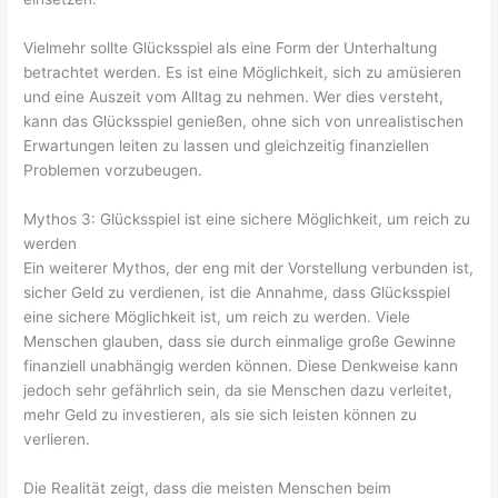
Vielmehr sollte Glücksspiel als eine Form der Unterhaltung
betrachtet werden. Es ist eine Möglichkeit, sich zu amüsieren
und eine Auszeit vom Alltag zu nehmen. Wer dies versteht,
kann das Glücksspiel genießen, ohne sich von unrealistischen
Erwartungen leiten zu lassen und gleichzeitig finanziellen
Problemen vorzubeugen.
Mythos 3: Glücksspiel ist eine sichere Möglichkeit, um reich zu
werden
Ein weiterer Mythos, der eng mit der Vorstellung verbunden ist,
sicher Geld zu verdienen, ist die Annahme, dass Glücksspiel
eine sichere Möglichkeit ist, um reich zu werden. Viele
Menschen glauben, dass sie durch einmalige große Gewinne
finanziell unabhängig werden können. Diese Denkweise kann
jedoch sehr gefährlich sein, da sie Menschen dazu verleitet,
mehr Geld zu investieren, als sie sich leisten können zu
verlieren.
Die Realität zeigt, dass die meisten Menschen beim