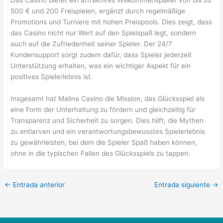
Das Casino bietet ein attraktives Willkommenspaket von bis zu
500 € und 200 Freispielen, ergänzt durch regelmäßige
Promotions und Turniere mit hohen Preispools. Dies zeigt, dass
das Casino nicht nur Wert auf den Spielspaß legt, sondern
auch auf die Zufriedenheit seiner Spieler. Der 24/7
Kundensupport sorgt zudem dafür, dass Spieler jederzeit
Unterstützung erhalten, was ein wichtiger Aspekt für ein
positives Spielerlebnis ist.
Insgesamt hat Malina Casino die Mission, das Glücksspiel als
eine Form der Unterhaltung zu fördern und gleichzeitig für
Transparenz und Sicherheit zu sorgen. Dies hilft, die Mythen
zu entlarven und ein verantwortungsbewusstes Spielerlebnis
zu gewährleisten, bei dem die Spieler Spaß haben können,
ohne in die typischen Fallen des Glücksspiels zu tappen.
←
Entrada anterior
Entrada siguiente
→