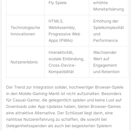
Fly Spiele
erhöhte
Monetarisierung
HTML5,
Erhöhung der
Technologische
WebAssembly,
Spielkomplexität
Innovationen
Progressive Web
und
Apps (PWAs)
Performance
Interaktivität,
Wachsender
soziale Einbindung,
Wert auf
Nutzererlebnis
Cross-Device-
Engagement
Kompatibilität
und Retention
Der Trend zur Integration solider, hochwertiger Browser-Spiele
in den Mobile-Gaming-Markt ist nicht aufzuhalten. Besonders
für Casual-Gamer, die gelegentlich spielen und keine Lust auf
Downloads oder App-Updates haben, bieten Browser-Games
eine attraktive Alternative. Der Schlüssel liegt darin, eine
nahtlose Nutzererfahrung zu schaffen, die sowohl bei
Gelegenheitsspenden als auch bei begeisterten Spielern