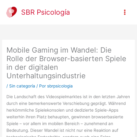
Ir
al
SBR Psicología
contenido
Mobile Gaming im Wandel: Die
Rolle der Browser-basierten Spiele
in der digitalen
Unterhaltungsindustrie
/
Sin categoría
/ Por
sbrpsicologia
Die Landschaft des Videospielmarktes ist in den letzten Jahren
durch eine bemerkenswerte Verschiebung geprägt. Während
herkömmliche Spielekonsolen und dedizierte Spiele-Apps
weiterhin ihren Platz behaupten, gewinnen browserbasierte
Spiele – vor allem im mobilen Bereich – zunehmend an
Bedeutung. Dieser Wandel ist nicht nur eine Reaktion auf
technologische Fortschritte, sondern auch eine Folge