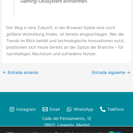
Gaming-Ökosystem einnehmen.
Der Weg in eine Zukunft, in der Browser-Spiele eine noch
größere Verbreitung finden, ist bereits eingeschlagen. Wer die
Trends im Blick behält und technologische Innovationen nutzt,
positioniert sich heute bereits an der Spitze der Branche – für
nachhaltiges Wachstum und zufriedene Nutzer.
←
Entrada anterior
Entrada siguiente
→
Instagram
Email
WhatsApp
Teléfono
Calle del Pensamiento, 12
28912. Leganés, Madrid