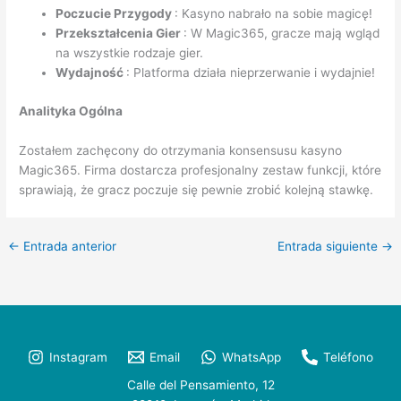
Poczucie Przygody
: Kasyno nabrało na sobie magicę!
Przekształcenia Gier
: W Magic365, gracze mają wgląd
na wszystkie rodzaje gier.
Wydajność
: Platforma działa nieprzerwanie i wydajnie!
Analityka Ogólna
Zostałem zachęcony do otrzymania konsensusu kasyno
Magic365. Firma dostarcza profesjonalny zestaw funkcji, które
sprawiają, że gracz poczuje się pewnie zrobić kolejną stawkę.
←
Entrada anterior
Entrada siguiente
→
Instagram
Email
WhatsApp
Teléfono
Calle del Pensamiento, 12