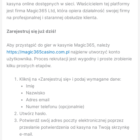
kasyna online dostępnych w sieci. Właścicielem tej platformy
jest firma Magic365 Ltd, która opiera działalność swojej firmy
na profesjonalnej i starannej obsłudze klienta.
Zarejestruj się już dziś!
Aby przystąpić do gier w kasynie Magic365, należy
https://magic365casino.com.pl
najpierw utworzyć konto
użytkownika. Proces rekrutacji jest wygodny i proste zrobienie
kilku prostych etapów.
Kliknij na «Zarejestruj się» i podaj wymagane dane:
Imię
Nazwisko
Adres email
Numer telefonu (opcjonalnie)
Utwórz hasło.
Potwierdź swój adres poczty elektronicznej poprzez
przesłanie potwierdzenia od kasyna na Twoją skrzynkę
e-mail.