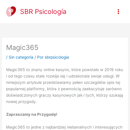
Ir
al
SBR Psicología
contenido
Magic365
/
Sin categoría
/ Por
sbrpsicologia
Magic365 to znany online kasyno, które powstało w 2019 roku
i od tego czasu stale rozwija się i udoskonala swoje usługi. W
niniejszym artykule przedstawiamy pełen szczegółów opis tej
popularnej platformy, która z pewnością zaekscytuje zarówno
doświadczonych graczy kasynowych jak i tych, którzy szukają
nowej przygody.
Zapraszamy na Przygodę!
Magic365 to jedne z najbardziej niebanalnych i interesujących