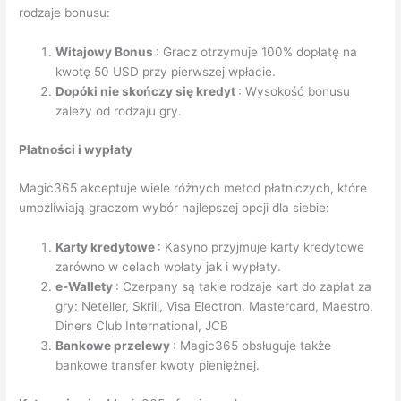
rodzaje bonusu:
Witajowy Bonus
: Gracz otrzymuje 100% dopłatę na
kwotę 50 USD przy pierwszej wpłacie.
Dopóki nie skończy się kredyt
: Wysokość bonusu
zależy od rodzaju gry.
Płatności i wypłaty
Magic365 akceptuje wiele różnych metod płatniczych, które
umożliwiają graczom wybór najlepszej opcji dla siebie:
Karty kredytowe
: Kasyno przyjmuje karty kredytowe
zarówno w celach wpłaty jak i wypłaty.
e-Wallety
: Czerpany są takie rodzaje kart do zapłat za
gry: Neteller, Skrill, Visa Electron, Mastercard, Maestro,
Diners Club International, JCB
Bankowe przelewy
: Magic365 obsługuje także
bankowe transfer kwoty pieniężnej.