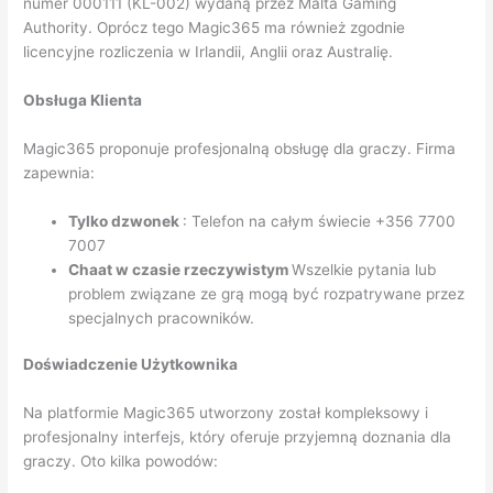
numer 000111 (KL-002) wydaną przez Malta Gaming
Authority. Oprócz tego Magic365 ma również zgodnie
licencyjne rozliczenia w Irlandii, Anglii oraz Australię.
Obsługa Klienta
Magic365 proponuje profesjonalną obsługę dla graczy. Firma
zapewnia:
Tylko dzwonek
: Telefon na całym świecie +356 7700
7007
Chaat w czasie rzeczywistym
Wszelkie pytania lub
problem związane ze grą mogą być rozpatrywane przez
specjalnych pracowników.
Doświadczenie Użytkownika
Na platformie Magic365 utworzony został kompleksowy i
profesjonalny interfejs, który oferuje przyjemną doznania dla
graczy. Oto kilka powodów: