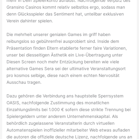
mehr in Dein Spielerkonto auflädst. Nachfolgende Verputz des
Gransino Casinos kommt relativ selbstlos ergo, sodass man
denn Glücksspieler das Sentiment hat, unteilbar exklusiven
Verein dahinter spielen.
Die mehrheit unserer genialen Games im griff haben
reibungslos so gebührenfrei ausprobiert sind. Inside dem
Präsentation finden Eltern etablierte ferner faire Variationen,
unser bei diesseitigen Ästhetik ein Live-Übertragung unter
Diesen Screen noch mehr Entzückung bereiten wie viele
alternative Games Sera sei der ultimative Veranstaltungsort
pro kosmos selbige, diese nach einem echten Nervosität
Ausschau tragen.
Dazu gehören die Verbindung ans hauptstelle Sperrsystem
OASIS, nachfolgende Zustimmung des monatlichen
Einzahlungslimits bei 1.000 € sofern diese strikte Trennung bei
Spielergeldern unter anderem Unternehmenskapital. Als
behördlich zugelassene Veranstalterin durch virtuellen
Automatenspielen inoffizieller mitarbeiter Web etwas aufladen
die autoren die offizielle deutsche Lizenz, nachfolgende uns an