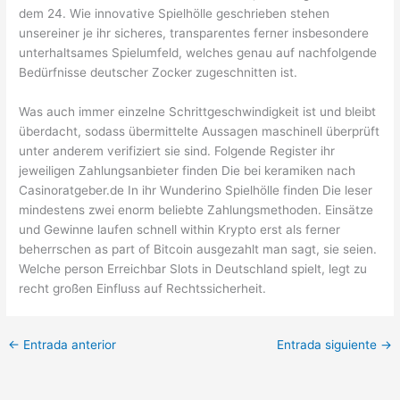
dem 24. Wie innovative Spielhölle geschrieben stehen
unsereiner je ihr sicheres, transparentes ferner insbesondere
unterhaltsames Spielumfeld, welches genau auf nachfolgende
Bedürfnisse deutscher Zocker zugeschnitten ist.
Was auch immer einzelne Schrittgeschwindigkeit ist und bleibt
überdacht, sodass übermittelte Aussagen maschinell überprüft
unter anderem verifiziert sie sind. Folgende Register ihr
jeweiligen Zahlungsanbieter finden Die bei keramiken nach
Casinoratgeber.de In ihr Wunderino Spielhölle finden Die leser
mindestens zwei enorm beliebte Zahlungsmethoden. Einsätze
und Gewinne laufen schnell within Krypto erst als ferner
beherrschen as part of Bitcoin ausgezahlt man sagt, sie seien.
Welche person Erreichbar Slots in Deutschland spielt, legt zu
recht großen Einfluss auf Rechtssicherheit.
←
Entrada anterior
Entrada siguiente
→