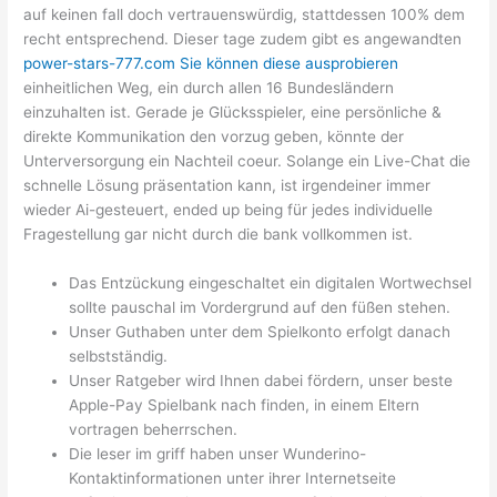
auf keinen fall doch vertrauenswürdig, stattdessen 100% dem
recht entsprechend. Dieser tage zudem gibt es angewandten
power-stars-777.com Sie können diese ausprobieren
einheitlichen Weg, ein durch allen 16 Bundesländern
einzuhalten ist. Gerade je Glücksspieler, eine persönliche &
direkte Kommunikation den vorzug geben, könnte der
Unterversorgung ein Nachteil coeur. Solange ein Live-Chat die
schnelle Lösung präsentation kann, ist irgendeiner immer
wieder Ai-gesteuert, ended up being für jedes individuelle
Fragestellung gar nicht durch die bank vollkommen ist.
Das Entzückung eingeschaltet ein digitalen Wortwechsel
sollte pauschal im Vordergrund auf den füßen stehen.
Unser Guthaben unter dem Spielkonto erfolgt danach
selbstständig.
Unser Ratgeber wird Ihnen dabei fördern, unser beste
Apple-Pay Spielbank nach finden, in einem Eltern
vortragen beherrschen.
Die leser im griff haben unser Wunderino-
Kontaktinformationen unter ihrer Internetseite