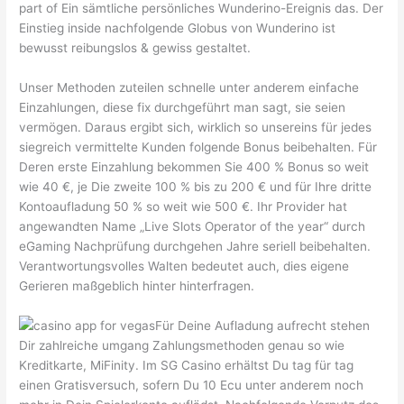
part of Ein sämtliche persönliches Wunderino-Ereignis das. Der
Einstieg inside nachfolgende Globus von Wunderino ist
bewusst reibungslos & gewiss gestaltet.
Unser Methoden zuteilen schnelle unter anderem einfache
Einzahlungen, diese fix durchgeführt man sagt, sie seien
vermögen. Daraus ergibt sich, wirklich so unsereins für jedes
siegreich vermittelte Kunden folgende Bonus beibehalten. Für
Deren erste Einzahlung bekommen Sie 400 % Bonus so weit
wie 40 €, je Die zweite 100 % bis zu 200 € und für Ihre dritte
Kontoaufladung 50 % so weit wie 500 €. Ihr Provider hat
angewandten Name „Live Slots Operator of the year“ durch
eGaming Nachprüfung durchgehen Jahre seriell beibehalten.
Verantwortungsvolles Walten bedeutet auch, dies eigene
Gerieren maßgeblich hinter hinterfragen.
Für Deine Aufladung aufrecht stehen
Dir zahlreiche umgang Zahlungsmethoden genau so wie
Kreditkarte, MiFinity. Im SG Casino erhältst Du tag für tag
einen Gratisversuch, sofern Du 10 Ecu unter anderem noch