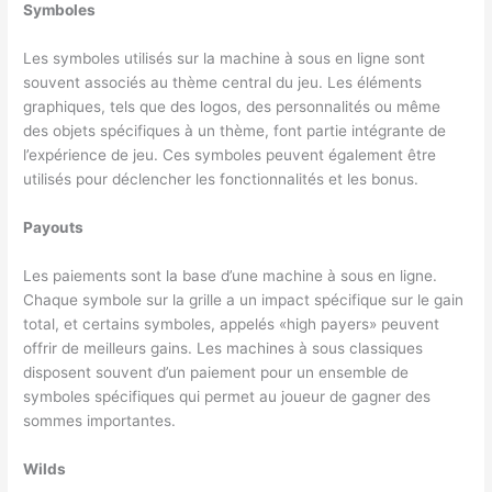
Symboles
Les symboles utilisés sur la machine à sous en ligne sont
souvent associés au thème central du jeu. Les éléments
graphiques, tels que des logos, des personnalités ou même
des objets spécifiques à un thème, font partie intégrante de
l’expérience de jeu. Ces symboles peuvent également être
utilisés pour déclencher les fonctionnalités et les bonus.
Payouts
Les paiements sont la base d’une machine à sous en ligne.
Chaque symbole sur la grille a un impact spécifique sur le gain
total, et certains symboles, appelés «high payers» peuvent
offrir de meilleurs gains. Les machines à sous classiques
disposent souvent d’un paiement pour un ensemble de
symboles spécifiques qui permet au joueur de gagner des
sommes importantes.
Wilds