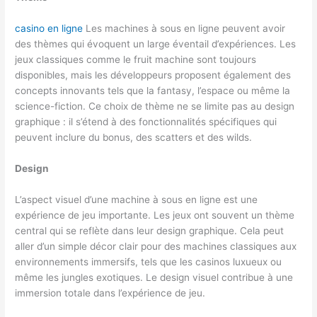
casino en ligne
Les machines à sous en ligne peuvent avoir
des thèmes qui évoquent un large éventail d’expériences. Les
jeux classiques comme le fruit machine sont toujours
disponibles, mais les développeurs proposent également des
concepts innovants tels que la fantasy, l’espace ou même la
science-fiction. Ce choix de thème ne se limite pas au design
graphique : il s’étend à des fonctionnalités spécifiques qui
peuvent inclure du bonus, des scatters et des wilds.
Design
L’aspect visuel d’une machine à sous en ligne est une
expérience de jeu importante. Les jeux ont souvent un thème
central qui se reflète dans leur design graphique. Cela peut
aller d’un simple décor clair pour des machines classiques aux
environnements immersifs, tels que les casinos luxueux ou
même les jungles exotiques. Le design visuel contribue à une
immersion totale dans l’expérience de jeu.