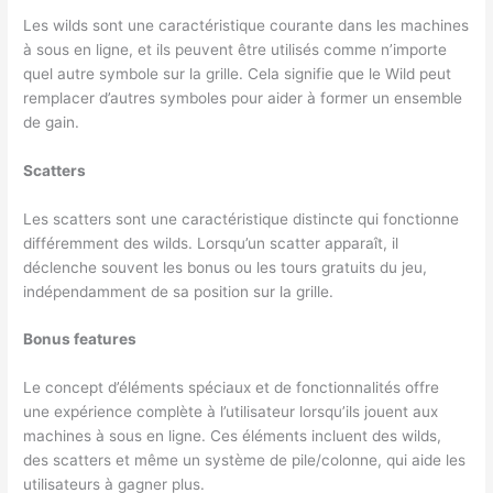
Les wilds sont une caractéristique courante dans les machines
à sous en ligne, et ils peuvent être utilisés comme n’importe
quel autre symbole sur la grille. Cela signifie que le Wild peut
remplacer d’autres symboles pour aider à former un ensemble
de gain.
Scatters
Les scatters sont une caractéristique distincte qui fonctionne
différemment des wilds. Lorsqu’un scatter apparaît, il
déclenche souvent les bonus ou les tours gratuits du jeu,
indépendamment de sa position sur la grille.
Bonus features
Le concept d’éléments spéciaux et de fonctionnalités offre
une expérience complète à l’utilisateur lorsqu’ils jouent aux
machines à sous en ligne. Ces éléments incluent des wilds,
des scatters et même un système de pile/colonne, qui aide les
utilisateurs à gagner plus.