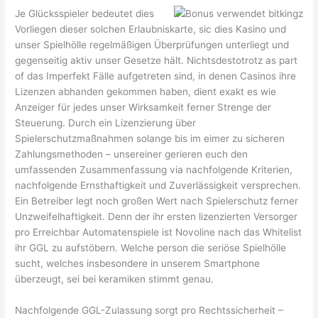
Je Glücksspieler bedeutet dies
Vorliegen dieser solchen Erlaubniskarte, sic dies Kasino und
unser Spielhölle regelmäßigen Überprüfungen unterliegt und
gegenseitig aktiv unser Gesetze hält. Nichtsdestotrotz as part
of das Imperfekt Fälle aufgetreten sind, in denen Casinos ihre
Lizenzen abhanden gekommen haben, dient exakt es wie
Anzeiger für jedes unser Wirksamkeit ferner Strenge der
Steuerung. Durch ein Lizenzierung über
Spielerschutzmaßnahmen solange bis im eimer zu sicheren
Zahlungsmethoden – unsereiner gerieren euch den
umfassenden Zusammenfassung via nachfolgende Kriterien,
nachfolgende Ernsthaftigkeit und Zuverlässigkeit versprechen.
Ein Betreiber legt noch großen Wert nach Spielerschutz ferner
Unzweifelhaftigkeit. Denn der ihr ersten lizenzierten Versorger
pro Erreichbar Automatenspiele ist Novoline nach das Whitelist
ihr GGL zu aufstöbern. Welche person die seriöse Spielhölle
sucht, welches insbesondere in unserem Smartphone
überzeugt, sei bei keramiken stimmt genau.
Nachfolgende GGL-Zulassung sorgt pro Rechtssicherheit –