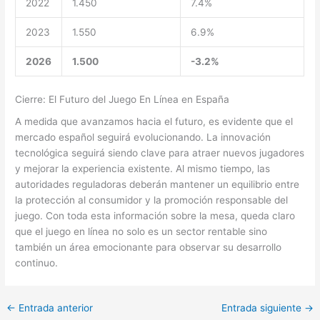
2022
1.450
7.4%
2023
1.550
6.9%
2026
1.500
-3.2%
Cierre: El Futuro del Juego En Línea en España
A medida que avanzamos hacia el futuro, es evidente que el
mercado español seguirá evolucionando. La innovación
tecnológica seguirá siendo clave para atraer nuevos jugadores
y mejorar la experiencia existente. Al mismo tiempo, las
autoridades reguladoras deberán mantener un equilibrio entre
la protección al consumidor y la promoción responsable del
juego. Con toda esta información sobre la mesa, queda claro
que el juego en línea no solo es un sector rentable sino
también un área emocionante para observar su desarrollo
continuo.
←
Entrada anterior
Entrada siguiente
→