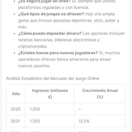
¿Es seguro jugar en línea?
Sí, siempre que utilices
plataformas reguladas y con licencia.
¿Qué tipos de juegos se ofrecen?
Hay una amplia
gama que incluye apuestas deportivas, slots, poker y
más.
¿Cómo puedo depositar dinero?
Las opciones incluyen
tarjetas bancarias, billeteras electrónicas y
criptomonedas.
¿Existen bonos para nuevos jugadores?
Sí, muchos
operadores ofrecen bonos atractivos para atraer
nuevos usuarios.
Análisis Estadístico del Mercado del Juego Online
Ingresos (millones
Crecimiento Anual
Año
€)
(%)
2020
1.200
–
2021
1.350
12.5%