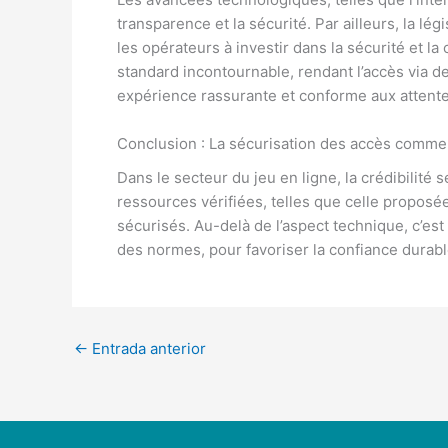
transparence et la sécurité. Par ailleurs, la 
les opérateurs à investir dans la sécurité et l
standard incontournable, rendant l’accès via 
expérience rassurante et conforme aux attent
Conclusion : La sécurisation des accès comme 
Dans le secteur du jeu en ligne, la crédibilité s
ressources vérifiées, telles que celle proposé
sécurisés. Au-delà de l’aspect technique, c’es
des normes, pour favoriser la confiance durabl
←
Entrada anterior