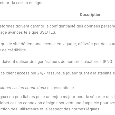
ecteur du casino en ligne
Description
eformes doivent garantir la confidentialité des données personne
tage avancés tels que SSL/TLS.
que le site détient une licence en vigueur, délivrée par des au
 de crédibilité.
 doivent utiliser des générateurs de nombres aléatoires (RNG) r
ce client accessible 24/7 rassure le joueur quant à la stabilité et
ialebet casino connexion»
est essentielle
légaux ou peu fiables pose un enjeu majeur pour la sécurité des
dialebet casino connexion désigne souvent une étape clé pour a
ction des utilisateurs et le respect des normes légales.