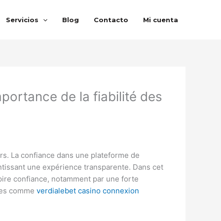
Servicios
Blog
Contacto
Mi cuenta
importance de la fiabilité des
urs. La confiance dans une plateforme de
arantissant une expérience transparente. Dans cet
pire confiance, notamment par une forte
isées comme
verdialebet casino connexion