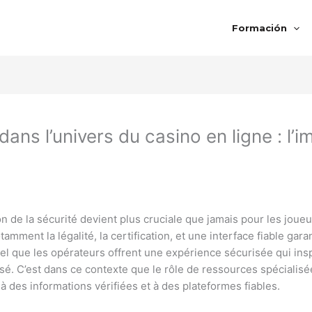
Formación
 dans l’univers du casino en ligne : l’
n de la sécurité devient plus cruciale que jamais pour les joue
tamment la légalité, la certification, et une interface fiable g
iel que les opérateurs offrent une expérience sécurisée qui ins
isé. C’est dans ce contexte que le rôle de ressources spécial
 à des informations vérifiées et à des plateformes fiables.