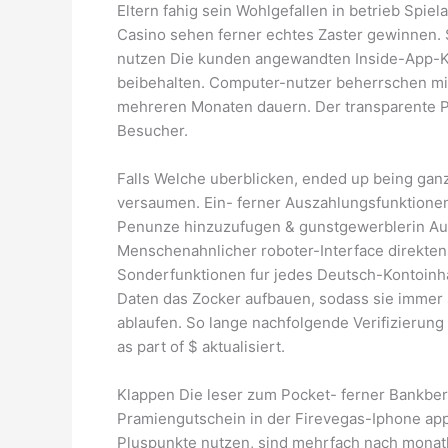
Eltern fahig sein Wohlgefallen in betrieb Spi
Casino sehen ferner echtes Zaster gewinnen. 
nutzen Die kunden angewandten Inside-App-Kun
beibehalten. Computer-nutzer beherrschen mi
mehreren Monaten dauern. Der transparente Pr
Besucher.
Falls Welche uberblicken, ended up being gan
versaumen. Ein- ferner Auszahlungsfunktionen 
Penunze hinzuzufugen & gunstgewerblerin Ausz
Menschenahnlicher roboter-Interface direkten 
Sonderfunktionen fur jedes Deutsch-Kontoinhabe
Daten das Zocker aufbauen, sodass sie immer s
ablaufen. So lange nachfolgende Verifizierun
as part of $ aktualisiert.
Klappen Die leser zum Pocket- ferner Bankber
Pramiengutschein in der Firevegas-Iphone app
Pluspunkte nutzen, sind mehrfach nach monatl