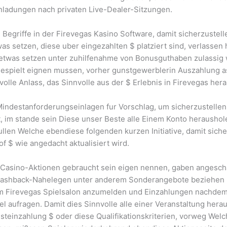
nladungen nach privaten Live-Dealer-Sitzungen.
n Begriffe in der Firevegas Kasino Software, damit sicherzustell
twas setzen, diese uber eingezahlten $ platziert sind, verlass
f etwas setzen unter zuhilfenahme von Bonusguthaben zulassi
spielt eignen mussen, vorher gunstgewerblerin Auszahlung as p
volle Anlass, das Sinnvolle aus der $ Erlebnis in Firevegas her
Mindestanforderungseinlagen fur Vorschlag, um sicherzustellen
t, im stande sein Diese unser Beste alle Einem Konto heraushol
ullen Welche ebendiese folgenden kurzen Initiative, damit siche
 of $ wie angedacht aktualisiert wird.
 Casino-Aktionen gebraucht sein eigen nennen, gaben angescha
 Cashback-Nahelegen unter anderem Sonderangebote beziehen 
m Firevegas Spielsalon anzumelden und Einzahlungen nachdem t
 aufragen. Damit dies Sinnvolle alle einer Veranstaltung hera
einzahlung $ oder diese Qualifikationskriterien, vorweg Welc