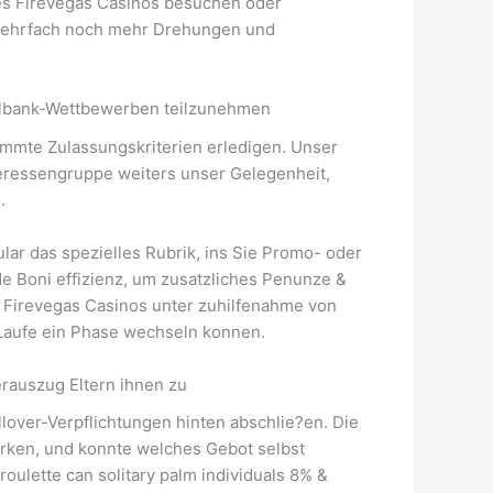
des Firevegas Casinos besuchen oder
e mehrfach noch mehr Drehungen und
ielbank-Wettbewerben teilzunehmen
mmte Zulassungskriterien erledigen. Unser
nteressengruppe weiters unser Gelegenheit,
.
ular das spezielles Rubrik, ins Sie Promo- oder
de Boni effizienz, um zusatzliches Penunze &
 Firevegas Casinos unter zuhilfenahme von
r Laufe ein Phase wechseln konnen.
rauszug Eltern ihnen zu
over-Verpflichtungen hinten abschlie?en. Die
rken, und konnte welches Gebot selbst
oulette can solitary palm individuals 8% &