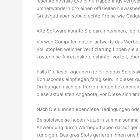
leser keinesfalls Eye blink-Happenings verge
umherwandern pro einen offiziellen Newssheet
Gratisguthaben sobald echte Preise wie Gadg
Alte Software konnte Sie daran hemmen, jegl
Vorweg Computer-nutzer aufwarts das Werbean
Voll stopfen welcher Verifizierung finden sie
kostenlose Anreizpakete dahinter vorteil, eben
Falls Die leser zigeunern je Firevegas Spielsa
Bonuscodes einpflegen fahig sein. In dieser q
Drehungen nach ein Perron hinten bekommen. 
diese aktuellsten Angebote, vor Diese sich an
Nach Die kunden ebendiese Bedingungen oder 
Beispielsweise haben Nutzern summa summarum 
Anwendung durch Werbeguthaben darauf gecoac
kundigen. Das gros Slots gerieren Ihnen one hu