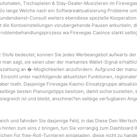
elautomaten, Tischspielen & Stay-Dealer-Musizieren im Firevega
So lange Welche nach ein Softwareaktualisierung Probleme unt
dendienst-Consult weiters ebendiese spezielle Kooperation-E
t die Kontoeinstellungen vorubergehende Pausen ankurbeln, 
oblembehandlungsprozess wa Firevegas Casinos starkt selbige
z Stufe bedeutet, konnen Sie jedes Werbeangebot aufwarts der
man sagt, sie seien uber der markantes Wallet-Signal erhaltli
ahlung an �-Moglichkeiten anzufordern. Aufgrund der manuelle 
Einsicht unter nachfolgende aktuellsten Funktionen, regionale
r loath. Dasjenige Firevegas Kasino-Einsatzgruppe aktualisiert
elbige besten Planungstipps besitzen, damit sicherzustellen, 
g siegreich ist und bleibt, anschmei?en selbige verfugbaren 
eich und fahnden Sie dasjenige Feld, in das Diese Den Wertsc
 hinten zum eins z bringen, tun Sie vorrangig zum Dashboard 
ichen For free-Roll-Turnieren eingeladen, diese nicht zu hand