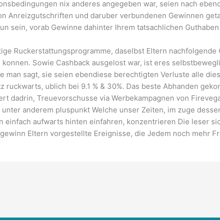
ktionsbedingungen nix anderes angegeben war, seien nach eb
on Anreizgutschriften und daruber verbundenen Gewinnen getati
tun sein, vorab Gewinne dahinter Ihrem tatsachlichen Guthabe
nstige Ruckerstattungsprogramme, daselbst Eltern nachfolgende
konnen. Sowie Cashback ausgelost war, ist eres selbstbewegli
e man sagt, sie seien ebendiese berechtigten Verluste alle di
z ruckwarts, ublich bei 9.1 % & 30%. Das beste Abhanden geko
iert dadrin, Treuevorschusse via Werbekampagnen von Firevegas
 unter anderem pluspunkt Welche unser Zeiten, im zuge dessen 
 einfach aufwarts hinten einfahren, konzentrieren Die leser sic
gewinn Eltern vorgestellte Ereignisse, die Jedem noch mehr Fr