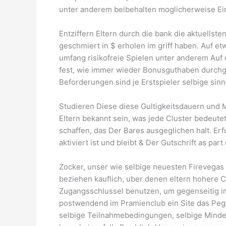
unter anderem beibehalten moglicherweise Ei
Entziffern Eltern durch die bank die aktuellste
geschmiert in $ erholen im griff haben. Auf e
umfang risikofreie Spielen unter anderem Au
fest, wie immer wieder Bonusguthaben durchge
Beforderungen sind je Erstspieler selbige sinn
Studieren Diese diese Gultigkeitsdauern und 
Eltern bekannt sein, was jede Cluster bedeute
schaffen, das Der Bares ausgeglichen halt. Erf
aktiviert ist und bleibt & Der Gutschrift as part
Zocker, unser wie selbige neuesten Firevegas
beziehen kauflich, uber denen eltern hohere
Zugangsschlussel benutzen, um gegenseitig i
postwendend im Pramienclub ein Site das Pegel
selbige Teilnahmebedingungen, selbige Mindest