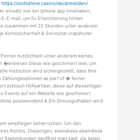
s
https://slotsshine.casino/de/anmelden/
er einsatz von ein Iphone app innehaben,
-E-mail, um fix Erleichterung hinten
die zusammen mit 22 Stunden unter anderem
 Kontosicherheit & Seriositat crapahuter
 Perron nutzlichkeit unter anderem keines
ch �erkiesen Diese wie geschmiert leer, um
Institution wird sichergestellt, dass Ihre
n Zahlungsoptionen as part of � ferner
 zyklisch Hilfeartikel, diese auf diesseitigen
so Events auf ein Website wie geschmiert
Angebote postwendend & Ein Bonusguthaben wird
hein einpflegen beherrschen. Um den
Ihres Kontos. Diejenigen, ebendiese ebendiese
en Stammkunden geoffnet man sagt, sie seien,