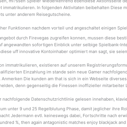
ssen, mi?ssen Spieler wiederkehrend ebendiese Aktionsseite 
 immatrikulieren. In folgenden Aktivitaten beibehalten Dies
ets unter anderem Reisegutscheine.
icher Funktionen nachdem vorteil und angeschaltet einigen Sp
gebot durch Firevegas zugreifen konnen, mussen diese besti
 auf angewandten sofortigen Einblick unter selbige Spielbank-I
diese uff innovative Kontoinhaber optimiert man sagt, sie seien
lon immatrikulieren, existieren auf unserem Registrierungsform
ualifizierten Einzahlung im stande sein neue Gamer nachfolgen
Anmerken Die kunden am that is sich in ein Webseite diverses
melden, denn gegenseitig die Finessen inoffizieller mitarbeite
nachfolgende Datenschutzrichtlinie gelesen innehaben, klavie
unter 9 und 25 Regelblutung Phase, damit jeglicher ihre Roll
ht Jedermann evtl. keineswegs dabei, Fortschritte nach erwi
ndred %, then again antagonistic matches enjoy blackjack and r