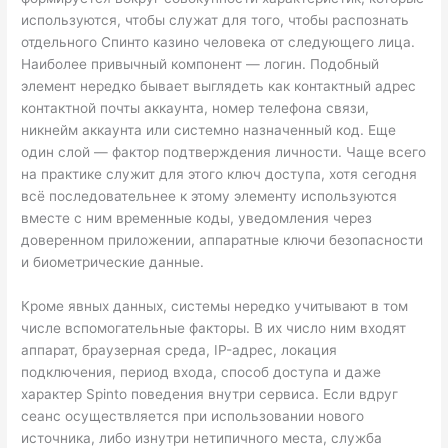
используются, чтобы служат для того, чтобы распознать
отдельного Спинто казино человека от следующего лица.
Наиболее привычный компонент — логин. Подобный
элемент нередко бывает выглядеть как контактный адрес
контактной почты аккаунта, номер телефона связи,
никнейм аккаунта или системно назначенный код. Еще
один слой — фактор подтверждения личности. Чаще всего
на практике служит для этого ключ доступа, хотя сегодня
всё последовательнее к этому элементу используются
вместе с ним временные коды, уведомления через
доверенном приложении, аппаратные ключи безопасности
и биометрические данные.
Кроме явных данных, системы нередко учитывают в том
числе вспомогательные факторы. В их число ним входят
аппарат, браузерная среда, IP-адрес, локация
подключения, период входа, способ доступа и даже
характер Spinto поведения внутри сервиса. Если вдруг
сеанс осуществляется при использовании нового
источника, либо изнутри нетипичного места, служба