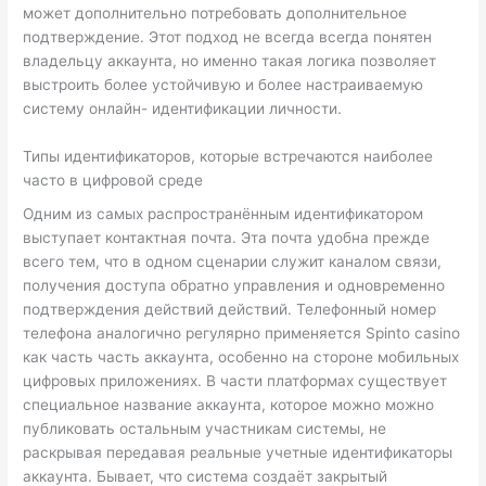
может дополнительно потребовать дополнительное
подтверждение. Этот подход не всегда всегда понятен
владельцу аккаунта, но именно такая логика позволяет
выстроить более устойчивую и более настраиваемую
систему онлайн- идентификации личности.
Типы идентификаторов, которые встречаются наиболее
часто в цифровой среде
Одним из самых распространённым идентификатором
выступает контактная почта. Эта почта удобна прежде
всего тем, что в одном сценарии служит каналом связи,
получения доступа обратно управления и одновременно
подтверждения действий действий. Телефонный номер
телефона аналогично регулярно применяется Spinto casino
как часть часть аккаунта, особенно на стороне мобильных
цифровых приложениях. В части платформах существует
специальное название аккаунта, которое можно можно
публиковать остальным участникам системы, не
раскрывая передавая реальные учетные идентификаторы
аккаунта. Бывает, что система создаёт закрытый