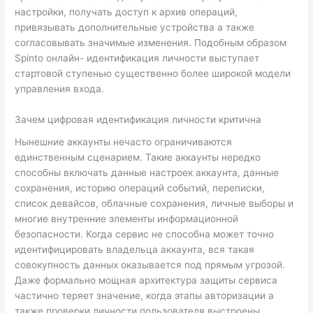
настройки, получать доступ к архив операций,
привязывать дополнительные устройства а также
согласовывать значимые изменения. Подобным образом
Spinto онлайн- идентификация личности выступает
стартовой ступенью существенно более широкой модели
управления входа.
Зачем цифровая идентификация личности критична
Нынешние аккаунты нечасто ограничиваются
единственным сценарием. Такие аккаунты нередко
способны включать данные настроек аккаунта, данные
сохранения, историю операций событий, переписки,
список девайсов, облачные сохранения, личные выборы и
многие внутренние элементы информационной
безопасности. Когда сервис не способна может точно
идентифицировать владельца аккаунта, вся такая
совокупность данных оказывается под прямым угрозой.
Даже формально мощная архитектура защиты сервиса
частично теряет значение, когда этапы авторизации а
также проверки личности пользователя выстроены