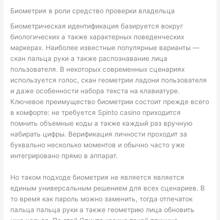
Биометрия в роли средство проверки владельца
Биометрическая идентификация базируется вокруг
биологических а также характерных поведенческих
маркерах. Наиболее известные популярные варианты —
скан пальца руки а также распознавание лица
пользователя. В некоторых современных сценариях
используется голос, скан геометрии ладони пользователя
и даже особенности набора текста на клавиатуре.
Ключевое преимущество биометрии состоит прежде всего
в комфорте: не требуется Spinto casino приходится
помнить объемные коды а также каждый раз вручную
набирать цифры. Верификация личности проходит за
буквально несколько моментов и обычно часто уже
интегрировано прямо в аппарат.
Но таком подходе биометрия не является является
единым универсальным решением для всех сценариев. В
то время как пароль можно заменить, тогда отпечаток
пальца пальца руки а также геометрию лица обновить