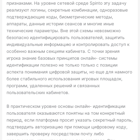
признаками. На уровне сетевой среде Spinto эту задачу
реализуют логины, секретные комбинации, одноразовые
подтверждающие коды, биометрические методы,
аппараты, данные истории сеансов и многие иные
технические параметры. Вне этой схемы невозможно
безопасно идентифицировать пользователей, защитить
индивидуальные информацию и контролировать доступ к
особенно важным секциям кабинета. С точки зрения
игрока знание базовых принципов онлайн- системы
идентификации полезно не только только с позиции
аспекта понимания цифровой защиты, но еще для намного
более стабильного использования игровых площадок,
программ, удаленных решений и связанных
пользовательских кабинетов.
В практическом уровне основы онлайн- идентификации
пользователя оказываются понятны на том конкретный
период, если платформа просит указать секретный пароль,
подтвердить авторизацию при помощи цифровому коду,
завершить проверку посредством почту либо