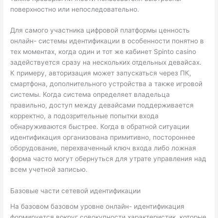
поверхностно или непоследовательно.
Для самого участника цифровой платформы ценность
онлайн- системы идентификации в особенности понятно в
тех моментах, когда один и тот же кабинет Spinto casino
задействуется сразу на нескольких отдельных девайсах.
К примеру, авторизация может запускаться через ПК,
смартфона, дополнительного устройства а также игровой
системы. Когда система определяет владельца
правильно, доступ между девайсами поддерживается
корректно, а подозрительные попытки входа
обнаруживаются быстрее. Когда в обратной ситуации
идентификация организована примитивно, постороннее
оборудование, перехваченный ключ входа либо ложная
форма часто могут обернуться для утрате управления над
всем учетной записью.
Базовые части сетевой идентификации
На базовом базовом уровне онлайн- идентификация
формируется вокруг совокупности характеристик, которые