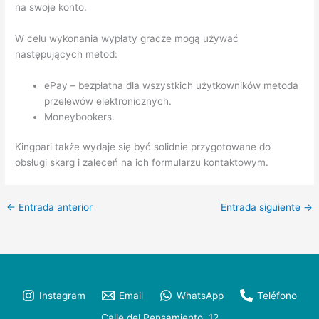
na swoje konto.
W celu wykonania wypłaty gracze mogą używać
następujących metod:
ePay – bezpłatna dla wszystkich użytkowników metoda
przelewów elektronicznych.
Moneybookers.
Kingpari także wydaje się być solidnie przygotowane do
obsługi skarg i zaleceń na ich formularzu kontaktowym.
←
Entrada anterior
Entrada siguiente
→
Instagram
Email
WhatsApp
Teléfono
Calle del Pensamiento, 12