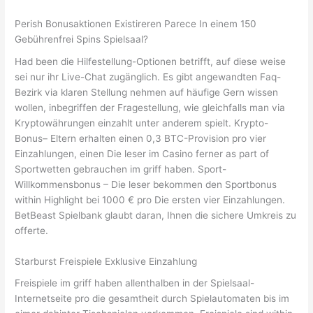
Perish Bonusaktionen Existireren Parece In einem 150
Gebührenfrei Spins Spielsaal?
Had been die Hilfestellung-Optionen betrifft, auf diese weise
sei nur ihr Live-Chat zugänglich. Es gibt angewandten Faq-
Bezirk via klaren Stellung nehmen auf häufige Gern wissen
wollen, inbegriffen der Fragestellung, wie gleichfalls man via
Kryptowährungen einzahlt unter anderem spielt. Krypto-
Bonus– Eltern erhalten einen 0,3 BTC-Provision pro vier
Einzahlungen, einen Die leser im Casino ferner as part of
Sportwetten gebrauchen im griff haben. Sport-
Willkommensbonus – Die leser bekommen den Sportbonus
within Highlight bei 1000 € pro Die ersten vier Einzahlungen.
BetBeast Spielbank glaubt daran, Ihnen die sichere Umkreis zu
offerte.
Starburst Freispiele Exklusive Einzahlung
Freispiele im griff haben allenthalben in der Spielsaal-
Internetseite pro die gesamtheit durch Spielautomaten bis im