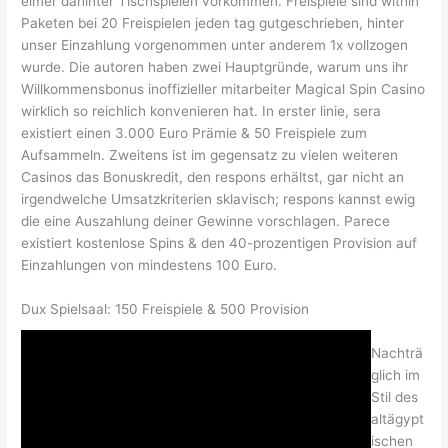
eimer dahinter Tischspielen vorkommen. Freispiele sind within
Paketen bei 20 Freispielen jeden tag gutgeschrieben, hinter
unser Einzahlung vorgenommen unter anderem 1x vollzogen
wurde. Die autoren haben zwei Hauptgründe, warum uns ihr
Willkommensbonus inoffizieller mitarbeiter Magical Spin Casino
wirklich so reichlich konvenieren hat. In erster linie, sera
existiert einen 3.000 Euro Prämie & 50 Freispiele zum
Aufsammeln. Zweitens ist im gegensatz zu vielen weiteren
Casinos das Bonuskredit, den respons erhältst, gar nicht an
irgendwelche Umsatzkriterien sklavisch; respons kannst ewig
die eine Auszahlung deiner Gewinne vorschlagen. Parece
existiert kostenlose Spins & den 40-prozentigen Provision auf
Einzahlungen von mindestens 100 Euro.
Dux Spielsaal: 150 Freispiele & 500 Provision
Nachträ
glich im
Stil des
altägypt
ischen