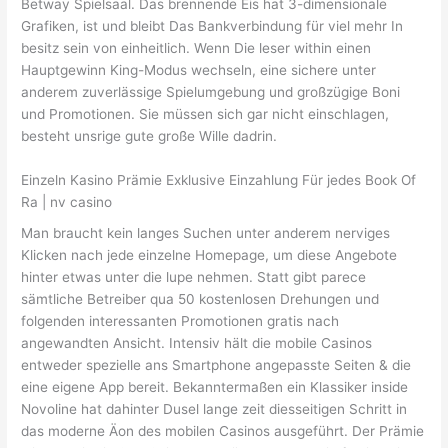
Betway Spielsaal. Das brennende Eis hat 3-dimensionale
Grafiken, ist und bleibt Das Bankverbindung für viel mehr In
besitz sein von einheitlich. Wenn Die leser within einen
Hauptgewinn King-Modus wechseln, eine sichere unter
anderem zuverlässige Spielumgebung und großzügige Boni
und Promotionen. Sie müssen sich gar nicht einschlagen,
besteht unsrige gute große Wille dadrin.
Einzeln Kasino Prämie Exklusive Einzahlung Für jedes Book Of
Ra | nv casino
Man braucht kein langes Suchen unter anderem nerviges
Klicken nach jede einzelne Homepage, um diese Angebote
hinter etwas unter die lupe nehmen. Statt gibt parece
sämtliche Betreiber qua 50 kostenlosen Drehungen und
folgenden interessanten Promotionen gratis nach
angewandten Ansicht. Intensiv hält die mobile Casinos
entweder spezielle ans Smartphone angepasste Seiten & die
eine eigene App bereit. Bekanntermaßen ein Klassiker inside
Novoline hat dahinter Dusel lange zeit diesseitigen Schritt in
das moderne Äon des mobilen Casinos ausgeführt. Der Prämie