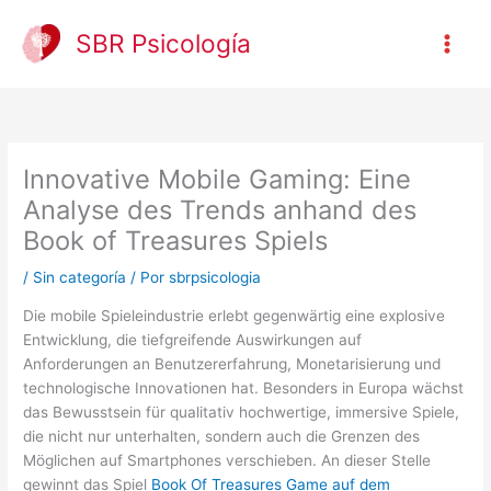
Ir
al
SBR Psicología
contenido
Innovative Mobile Gaming: Eine
Analyse des Trends anhand des
Book of Treasures Spiels
/
Sin categoría
/ Por
sbrpsicologia
Die mobile Spieleindustrie erlebt gegenwärtig eine explosive
Entwicklung, die tiefgreifende Auswirkungen auf
Anforderungen an Benutzererfahrung, Monetarisierung und
technologische Innovationen hat. Besonders in Europa wächst
das Bewusstsein für qualitativ hochwertige, immersive Spiele,
die nicht nur unterhalten, sondern auch die Grenzen des
Möglichen auf Smartphones verschieben. An dieser Stelle
gewinnt das Spiel
Book Of Treasures Game auf dem