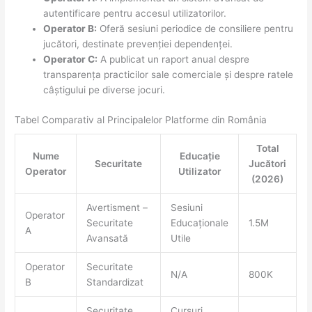
autentificare pentru accesul utilizatorilor.
Operator B:
Oferă sesiuni periodice de consiliere pentru
jucători, destinate prevenției dependenței.
Operator C:
A publicat un raport anual despre
transparența practicilor sale comerciale și despre ratele
câștigului pe diverse jocuri.
Tabel Comparativ al Principalelor Platforme din România
Total
Nume
Educație
Securitate
Jucători
Operator
Utilizator
(2026)
Avertisment –
Sesiuni
Operator
Securitate
Educaționale
1.5M
A
Avansată
Utile
Operator
Securitate
N/A
800K
B
Standardizat
Securitate
Cursuri