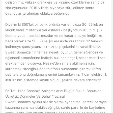
geliştirilmiş, yüksek grafiklere ve kazanç özelliklerine sahip bir
slot oyunudur. 2019 yılında piyasaya sürüldükten sonra
oyuncular tarafından oldukça beğenildi.
Diyelim ki $50’luk bir bankrollünüz var empieza $0, 25’luk en
küçük bahis miktarıyla yerleştirerek başlıyorsunuz. En düşük
ödeme yapan sembol muzdur ve ne kadar araziye indiğinize
bağlı olarak size $0, 50 ile $4 arasında kazandırır. 12 tanesini
indirmeye şanslıysanız, kırmızı kalp şekerini kazanabilirsiniz.
Sweet Bonanza’nın teması neşeli, oyunun genel eğlenceli ve
eğlenceli atmosferine katkıda bulunan neşeli, şeker esintili ses
efektlerinden oluşuyor. Nesine’den sms alabilmeniz için,
kullanmak istediğiniz cep telefonu numaranızı girerek lütfen
cep telefonu doğrulama işlemini tamamlayınız. Ticari elektronik
ileti izniniz, sistemde kayıtlı olduğu şekilde devam edecektir.
En Tatlı Nice Bonanza Anlaşmalarını Bugün Bulun: Bonuslar,
Ücretsiz Dönmeler Ve Daha” “fazlası!
Sweet Bonanza oyunu hilesiz olarak oynanırsa, gerçek parayla
kazanma şansı da olabileceği gibi, sahte para ile de kaybetme