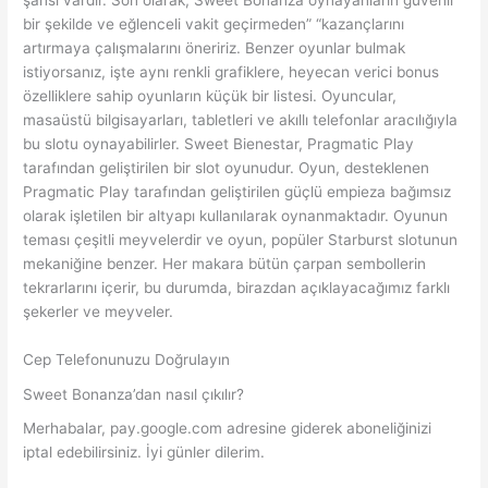
şansı vardır. Son olarak, Sweet Bonanza oynayanların güvenli
bir şekilde ve eğlenceli vakit geçirmeden” “kazançlarını
artırmaya çalışmalarını öneririz. Benzer oyunlar bulmak
istiyorsanız, işte aynı renkli grafiklere, heyecan verici bonus
özelliklere sahip oyunların küçük bir listesi. Oyuncular,
masaüstü bilgisayarları, tabletleri ve akıllı telefonlar aracılığıyla
bu slotu oynayabilirler. Sweet Bienestar, Pragmatic Play
tarafından geliştirilen bir slot oyunudur. Oyun, desteklenen
Pragmatic Play tarafından geliştirilen güçlü empieza bağımsız
olarak işletilen bir altyapı kullanılarak oynanmaktadır. Oyunun
teması çeşitli meyvelerdir ve oyun, popüler Starburst slotunun
mekaniğine benzer. Her makara bütün çarpan sembollerin
tekrarlarını içerir, bu durumda, birazdan açıklayacağımız farklı
şekerler ve meyveler.
Cep Telefonunuzu Doğrulayın
Sweet Bonanza’dan nasıl çıkılır?
Merhabalar, pay.google.com adresine giderek aboneliğinizi
iptal edebilirsiniz. İyi günler dilerim.