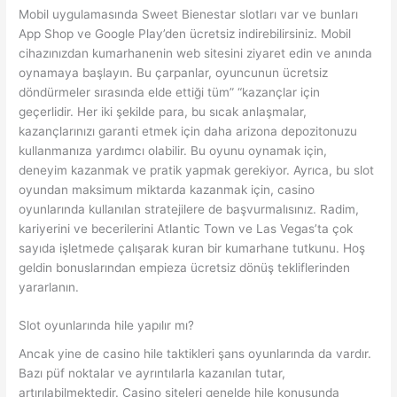
Mobil uygulamasında Sweet Bienestar slotları var ve bunları
App Shop ve Google Play’den ücretsiz indirebilirsiniz. Mobil
cihazınızdan kumarhanenin web sitesini ziyaret edin ve anında
oynamaya başlayın. Bu çarpanlar, oyuncunun ücretsiz
döndürmeler sırasında elde ettiği tüm” “kazançlar için
geçerlidir. Her iki şekilde para, bu sıcak anlaşmalar,
kazançlarınızı garanti etmek için daha arizona depozitonuzu
kullanmanıza yardımcı olabilir. Bu oyunu oynamak için,
deneyim kazanmak ve pratik yapmak gerekiyor. Ayrıca, bu slot
oyundan maksimum miktarda kazanmak için, casino
oyunlarında kullanılan stratejilere de başvurmalısınız. Radim,
kariyerini ve becerilerini Atlantic Town ve Las Vegas’ta çok
sayıda işletmede çalışarak kuran bir kumarhane tutkunu. Hoş
geldin bonuslarından empieza ücretsiz dönüş tekliflerinden
yararlanın.
Slot oyunlarında hile yapılır mı?
Ancak yine de casino hile taktikleri şans oyunlarında da vardır.
Bazı püf noktalar ve ayrıntılarla kazanılan tutar,
artırılabilmektedir. Casino siteleri genelde hile konusunda