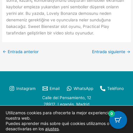
sonra, kazanç kombinasyonunu oluşturan semboller ekrandan
kaybolur empieza yukarıdan yeni semboller düşerek onların
yerini alır. Bu yazıda, Lovely Bonanza demosunu neden
denemeniz gerektiğine ve oyunculara neler sunduğuna
bakacağız. Sweet Bienestar slot oyunu, Practical Play
tarafından geliştirilen bir video slotu oyunudur.
←
Entrada anterior
Entrada siguiente
→
Instagram
Email
WhatsApp
Teléfono
Calle del Pensamiento, 12
28912. Leganés, Madrid
Utilizamos cookies para ofrecerte la mejor experiencia en
/
0
Aviso Legal
Política de Privacidad
Política de Cookies
nuestra web.
Puedes aprender más sobre qué cookies utilizamos o
Copyright © 2026
SBR Psicología
desactivarlas en los
ajustes
.
UmuntuMarketing
Creado por: