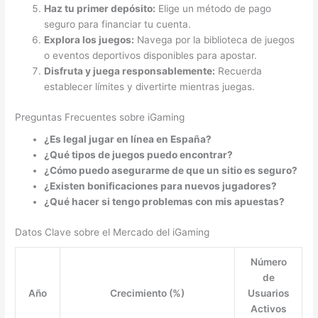
Haz tu primer depósito:
Elige un método de pago
seguro para financiar tu cuenta.
Explora los juegos:
Navega por la biblioteca de juegos
o eventos deportivos disponibles para apostar.
Disfruta y juega responsablemente:
Recuerda
establecer límites y divertirte mientras juegas.
Preguntas Frecuentes sobre iGaming
¿Es legal jugar en línea en España?
¿Qué tipos de juegos puedo encontrar?
¿Cómo puedo asegurarme de que un sitio es seguro?
¿Existen bonificaciones para nuevos jugadores?
¿Qué hacer si tengo problemas con mis apuestas?
Datos Clave sobre el Mercado del iGaming
Número
de
Año
Crecimiento (%)
Usuarios
Activos