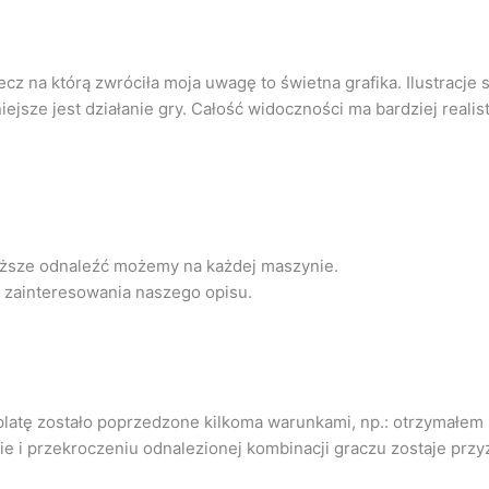
cz na którą zwróciła moja uwagę to świetna grafika. Ilustracje
sze jest działanie gry. Całość widoczności ma bardziej realist
wyższe odnaleźć możemy na każdej maszynie.
ej zainteresowania naszego opisu.
latę zostało poprzedzone kilkoma warunkami, np.: otrzymałem 
ie i przekroczeniu odnalezionej kombinacji graczu zostaje pr