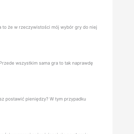
a to że w rzeczywistości mój wybór gry do niej
 Przede wszystkim sama gra to tak naprawdę
ożesz postawić pieniędzy? W tym przypadku