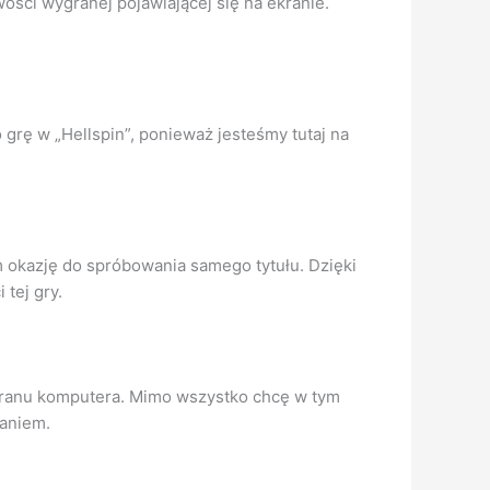
ści wygranej pojawiającej się na ekranie.
 grę w „Hellspin”, ponieważ jesteśmy tutaj na
 okazję do spróbowania samego tytułu. Dzięki
tej gry.
e ekranu komputera. Mimo wszystko chcę w tym
waniem.