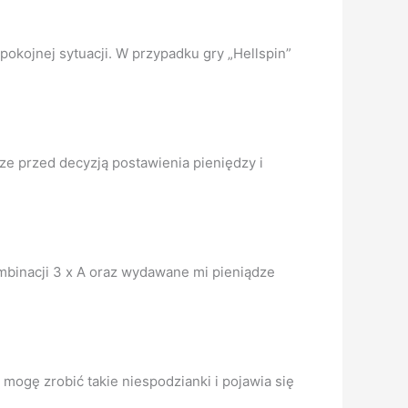
okojnej sytuacji. W przypadku gry „Hellspin”
 przed decyzją postawienia pieniędzy i
binacji 3 x A oraz wydawane mi pieniądze
 mogę zrobić takie niespodzianki i pojawia się