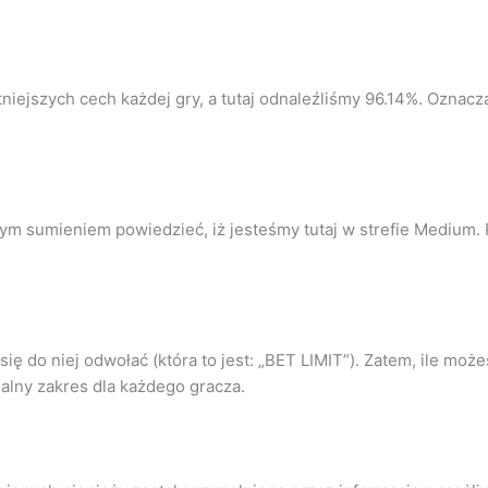
niejszych cech każdej gry, a tutaj odnaleźliśmy 96.14%. Oznacz
ym sumieniem powiedzieć, iż jesteśmy tutaj w strefie Medium.
się do niej odwołać (która to jest: „BET LIMIT”). Zatem, ile m
ealny zakres dla każdego gracza.