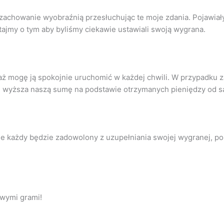
chowanie wyobraźnią przesłuchując te moje zdania. Pojawiały s
ętajmy o tym aby byliśmy ciekawie ustawiali swoją wygrana.
aż mogę ją spokojnie uruchomić w każdej chwili. W przypadku z
m wyższa naszą sumę na podstawie otrzymanych pieniędzy od 
nie każdy będzie zadowolony z uzupełniania swojej wygranej, 
owymi grami!