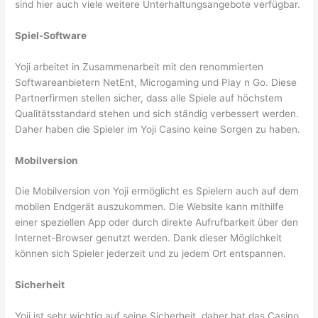
sind hier auch viele weitere Unterhaltungsangebote verfügbar.
Spiel-Software
Yoji arbeitet in Zusammenarbeit mit den renommierten
Softwareanbietern NetEnt, Microgaming und Play n Go. Diese
Partnerfirmen stellen sicher, dass alle Spiele auf höchstem
Qualitätsstandard stehen und sich ständig verbessert werden.
Daher haben die Spieler im Yoji Casino keine Sorgen zu haben.
Mobilversion
Die Mobilversion von Yoji ermöglicht es Spielern auch auf dem
mobilen Endgerät auszukommen. Die Website kann mithilfe
einer speziellen App oder durch direkte Aufrufbarkeit über den
Internet-Browser genutzt werden. Dank dieser Möglichkeit
können sich Spieler jederzeit und zu jedem Ort entspannen.
Sicherheit
Yoji ist sehr wichtig auf seine Sicherheit, daher hat das Casino