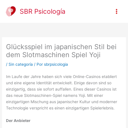
Ir
al
SBR Psicología
contenido
Glücksspiel im japanischen Stil bei
dem Slotmaschinen Spiel Yoji
/
Sin categoría
/ Por
sbrpsicologia
Im Laufe der Jahre haben sich viele Online-Casinos etabliert
und eine eigene Identität entwickelt. Einige davon sind so
einzigartig, dass sie sofort auffallen. Eines dieser Casinos ist
das neue Slotmaschinen-Spiel namens Yoji. Mit einer
einzigartigen Mischung aus japanischer Kultur und moderner
Technologie verspricht es einen einzigartigen Spielerlebnis.
Der Anbieter