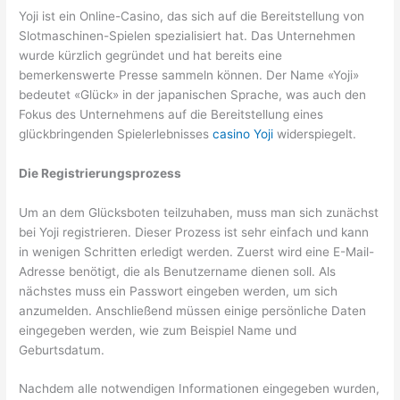
Yoji ist ein Online-Casino, das sich auf die Bereitstellung von
Slotmaschinen-Spielen spezialisiert hat. Das Unternehmen
wurde kürzlich gegründet und hat bereits eine
bemerkenswerte Presse sammeln können. Der Name «Yoji»
bedeutet «Glück» in der japanischen Sprache, was auch den
Fokus des Unternehmens auf die Bereitstellung eines
glückbringenden Spielerlebnisses
casino Yoji
widerspiegelt.
Die Registrierungsprozess
Um an dem Glücksboten teilzuhaben, muss man sich zunächst
bei Yoji registrieren. Dieser Prozess ist sehr einfach und kann
in wenigen Schritten erledigt werden. Zuerst wird eine E-Mail-
Adresse benötigt, die als Benutzername dienen soll. Als
nächstes muss ein Passwort eingeben werden, um sich
anzumelden. Anschließend müssen einige persönliche Daten
eingegeben werden, wie zum Beispiel Name und
Geburtsdatum.
Nachdem alle notwendigen Informationen eingegeben wurden,