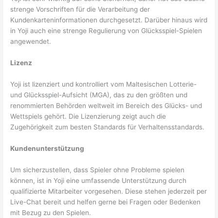
strenge Vorschriften für die Verarbeitung der
Kundenkarteninformationen durchgesetzt. Darüber hinaus wird
in Yoji auch eine strenge Regulierung von Glücksspiel-Spielen
angewendet.
Lizenz
Yoji ist lizenziert und kontrolliert vom Maltesischen Lotterie-
und Glücksspiel-Aufsicht (MGA), das zu den größten und
renommierten Behörden weltweit im Bereich des Glücks- und
Wettspiels gehört. Die Lizenzierung zeigt auch die
Zugehörigkeit zum besten Standards für Verhaltensstandards.
Kundenunterstützung
Um sicherzustellen, dass Spieler ohne Probleme spielen
können, ist in Yoji eine umfassende Unterstützung durch
qualifizierte Mitarbeiter vorgesehen. Diese stehen jederzeit per
Live-Chat bereit und helfen gerne bei Fragen oder Bedenken
mit Bezug zu den Spielen.