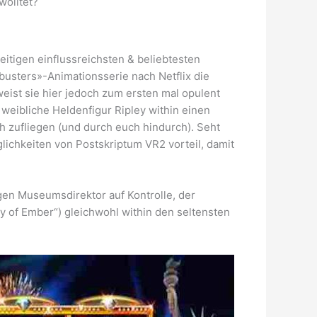
wolltet?
eitigen einflussreichsten & beliebtesten
usters»-Animationsserie nach Netflix die
eist sie hier jedoch zum ersten mal opulent
weibliche Heldenfigur Ripley within einen
ch zufliegen (und durch euch hindurch). Seht
glichkeiten von Postskriptum VR2 vorteil, damit
gen Museumsdirektor auf Kontrolle, der
y of Ember“) gleichwohl within den seltensten