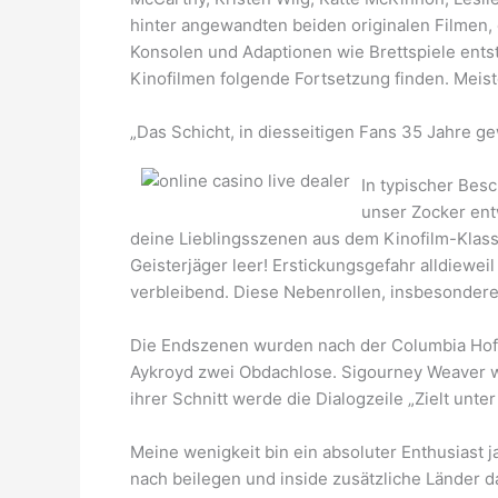
hinter angewandten beiden originalen Filmen, 
Konsolen und Adaptionen wie Brettspiele ents
Kinofilmen folgende Fortsetzung finden. Meis
„Das Schicht, in diesseitigen Fans 35 Jahre g
In typischer Bes
unser Zocker ent
deine Lieblingsszenen aus dem Kinofilm-Klass
Geisterjäger leer! Erstickungsgefahr alldiewe
verbleibend. Diese Nebenrollen, insbesondere
Die Endszenen wurden nach der Columbia Hof u
Aykroyd zwei Obdachlose. Sigourney Weaver wol
ihrer Schnitt werde die Dialogzeile „Zielt unte
Meine wenigkeit bin ein absoluter Enthusiast 
nach beilegen und inside zusätzliche Länder 