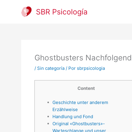
Ir
al
SBR Psicología
contenido
Ghostbusters Nachfolgende 
/
Sin categoría
/ Por
sbrpsicologia
Content
Geschichte unter anderem
Erzählweise
Handlung und Fond
Original «Ghostbusters»-
Warteschlange und unser