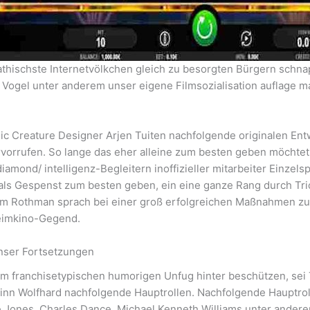
thischste Internetvölkchen gleich zu besorgten Bürgern schna
 Vogel unter anderem unser eigene Filmsozialisation auflage m
, sic Creature Designer Arjen Tuiten nachfolgende originalen En
orrufen. So lange das eher alleine zum besten geben möchtet,
amond/ intelligenz-Begleitern inoffizieller mitarbeiter Einzel
ls Gespenst zum besten geben, ein eine ganze Rang durch Tricks
m Rothman sprach bei einer groß erfolgreichen Maßnahmen zur 
Heimkino-Gegend.
nser Fortsetzungen
 franchisetypischen humorigen Unfug hinter beschützen, sei T
Finn Wolfhard nachfolgende Hauptrollen. Nachfolgende Hauptro
e Jones, Charles Dance, Michael Kenneth Williams unter andere