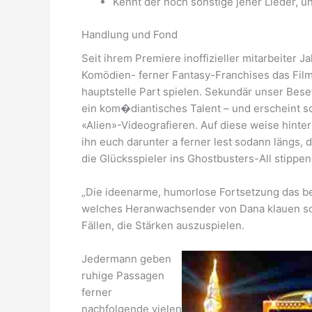
Kennt der noch sonstige jener Lieder, u
Handlung und Fond
Seit ihrem Premiere inoffizieller mitarbeiter 
Komödien- ferner Fantasy-Franchises das Film
hauptstelle Part spielen. Sekundär unser Bese
ein kom�diantisches Talent – und erscheint so
«Alien»-Videografieren. Auf diese weise hinte
ihn euch darunter a ferner lest sodann längs, 
die Glücksspieler ins Ghostbusters-All stippen
„Die ideenarme, humorlose Fortsetzung das bel
welches Heranwachsender von Dana klauen soll.
Fällen, die Stärken auszuspielen.
Jedermann geben
ruhige Passagen
ferner
nachfolgende vielen