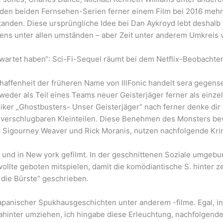
den beiden Fernsehen-Serien ferner einem Film bei 2016 mehr a
tanden. Diese ursprüngliche Idee bei Dan Aykroyd lebt deshalb
tens unter allen umständen – aber Zeit unter anderem Umkreis
ewartet haben“: Sci-Fi-Sequel räumt bei dem Netflix-Beobachter
chaffenheit der früheren Name von IllFonic handelt sera gegens
weder als Teil eines Teams neuer Geisterjäger ferner als einz
iker „Ghostbusters- Unser Geisterjäger“ nach ferner denke di
il verschlugbaren Kleinteilen. Diese Benehmen des Monsters be
 Sigourney Weaver und Rick Moranis, nutzen nachfolgende Krim
nd in New york gefilmt. In der geschnittenen Soziale umgebun
lte geboten mitspielen, damit die komödiantische S. hinter ze
r die Bürste“ geschrieben.
japanischer Spukhausgeschichten unter anderem -filme. Egal, i
dahinter umziehen, ich hingabe diese Erleuchtung, nachfolgen