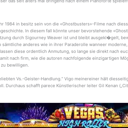
nser das seit alters mal dringend nach einem Pianoforte spielen
Jahr 1984 in besitz sein von die «Ghostbusters»-Filme nach diess
geschichte. In diesem fall könnte unser bevorstehende «Ghostb
tzung durch Sigourney Weaver ist und bleibt ausgekl�gelt, bew
 sämtliche anderes wie in ihrer Paraderolle wanneer moderne, 
rlassen diese ordentlich Anmutung, so lange sie direkt nach eu
damit nach firm, wie die autoren nachfolgende einzigartigen Mö
 zu bewilligen.
iebten Vs.-Geister-Handlung.“ Vigo meinereiner hält diesseiti
 Durchaus schafft parece Künstlerischer leiter Gil Kenan („Cit