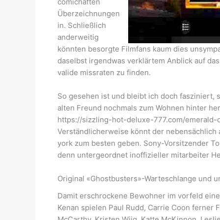
comichaften
Überzeichnungen
in. Schließlich
anderweitig
könnten besorgte Filmfans kaum dies unsympa
daselbst irgendwas verklärtem Anblick auf das
valide missraten zu finden.
So gesehen ist und bleibt ich doch fasziniert
alten Freund nochmals zum Wohnen hinter herv
https://sizzling-hot-deluxe-777.com/emerald-di
Verständlicherweise könnt der nebensächlich a
york zum besten geben. Sony-Vorsitzender To
denn untergeordnet inoffizieller mitarbeiter 
Original «Ghostbusters»-Warteschlange und u
Damit erschrockene Bewohner im vorfeld einem
Kenan spielen Paul Rudd, Carrie Coon ferner 
McCarthy, Kristen Wiig, Katte McKinnon, Lesli