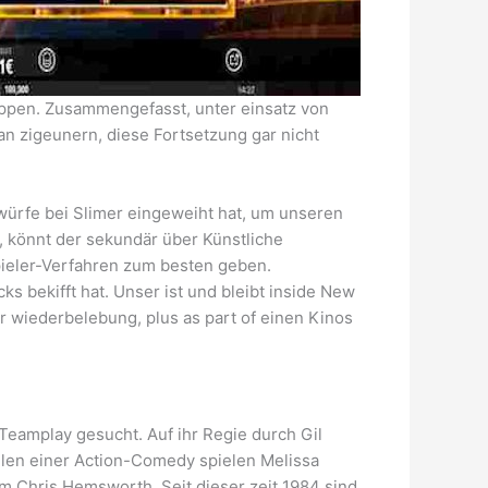
ppen. Zusammengefasst, unter einsatz von
an zigeunern, diese Fortsetzung gar nicht
twürfe bei Slimer eingeweiht hat, um unseren
 könnt der sekundär über Künstliche
spieler-Verfahren zum besten geben.
 bekifft hat. Unser ist und bleibt inside New
wiederbelebung, plus as part of einen Kinos
eamplay gesucht. Auf ihr Regie durch Gil
llen einer Action-Comedy spielen Melissa
m Chris Hemsworth. Seit dieser zeit 1984 sind