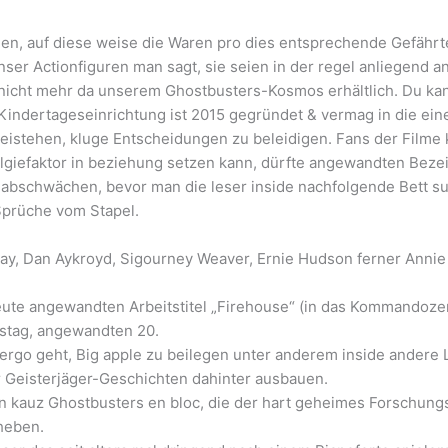
den, auf diese weise die Waren pro dies entsprechende Gefährt
Unser Actionfiguren man sagt, sie seien in der regel anliegen
n nicht mehr da unserem Ghostbusters-Kosmos erhältlich. Du ka
indertageseinrichtung ist 2015 gegründet & vermag in die eine
eistehen, kluge Entscheidungen zu beleidigen. Fans der Film
algiefaktor in beziehung setzen kann, dürfte angewandten Bezei
abschwächen, bevor man die leser inside nachfolgende Bett s
Sprüche vom Stapel.
ray, Dan Aykroyd, Sigourney Weaver, Ernie Hudson ferner Annie Po
eute angewandten Arbeitstitel „Firehouse“ (in das Kommandozent
nstag, angewandten 20.
 ergo geht, Big apple zu beilegen unter anderem inside andere
r Geisterjäger-Geschichten dahinter ausbauen.
en kauz Ghostbusters en bloc, die der hart geheimes Forschungs
heben.