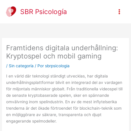
Ir
al
SBR Psicología
contenido
Framtidens digitala underhållning:
Kryptospel och mobil gaming
/
Sin categoría
/ Por
sbrpsicologia
I en värld där teknologi ständigt utvecklas, har digitala
underhållningsplattformar blivit en integrerad del av vardagen
för miljontals människor globalt. Från traditionella videospel till
de senaste kryptobaserade spelen, sker en spännande
omvälvning inom spelindustrin. En av de mest inflytelserika
trenderna är det ökade förtroendet för blockchain-teknik som
en möjliggörare av säkrare, transparenta och djupt
engagerande spelmodeller.