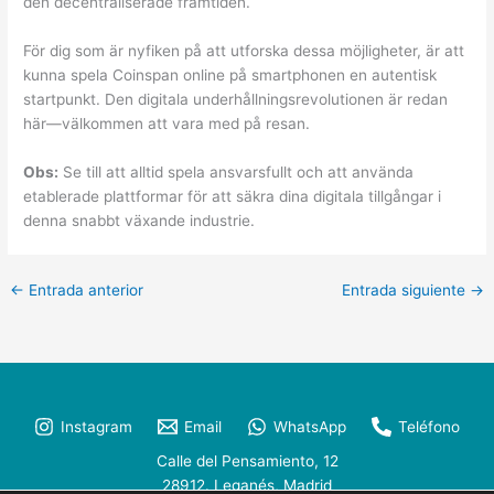
den decentraliserade framtiden.
För dig som är nyfiken på att utforska dessa möjligheter, är att
kunna spela Coinspan online på smartphonen en autentisk
startpunkt. Den digitala underhållningsrevolutionen är redan
här—välkommen att vara med på resan.
Obs:
Se till att alltid spela ansvarsfullt och att använda
etablerade plattformar för att säkra dina digitala tillgångar i
denna snabbt växande industrie.
←
Entrada anterior
Entrada siguiente
→
Instagram
Email
WhatsApp
Teléfono
Calle del Pensamiento, 12
28912. Leganés, Madrid