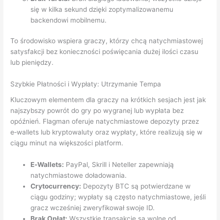
się w kilka sekund dzięki zoptymalizowanemu
backendowi mobilnemu.
To środowisko wspiera graczy, którzy chcą natychmiastowej
satysfakcji bez konieczności poświęcania dużej ilości czasu
lub pieniędzy.
Szybkie Płatności i Wypłaty: Utrzymanie Tempa
Kluczowym elementem dla graczy na krótkich sesjach jest jak
najszybszy powrót do gry po wygranej lub wypłata bez
opóźnień. Flagman oferuje natychmiastowe depozyty przez
e‑wallets lub kryptowaluty oraz wypłaty, które realizują się w
ciągu minut na większości platform.
E‑Wallets:
PayPal, Skrill i Neteller zapewniają
natychmiastowe doładowania.
Crytocurrency:
Depozyty BTC są potwierdzane w
ciągu godziny; wypłaty są często natychmiastowe, jeśli
gracz wcześniej zweryfikował swoje ID.
Brak Opłat:
Wszystkie transakcje są wolne od