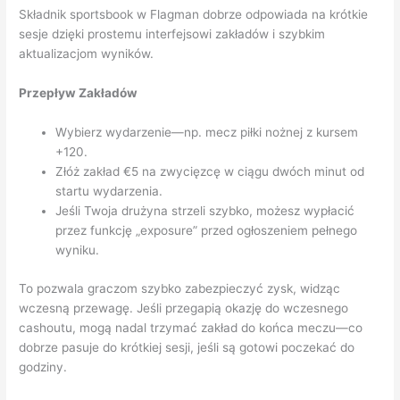
Składnik sportsbook w Flagman dobrze odpowiada na krótkie
sesje dzięki prostemu interfejsowi zakładów i szybkim
aktualizacjom wyników.
Przepływ Zakładów
Wybierz wydarzenie—np. mecz piłki nożnej z kursem
+120.
Złóż zakład €5 na zwycięzcę w ciągu dwóch minut od
startu wydarzenia.
Jeśli Twoja drużyna strzeli szybko, możesz wypłacić
przez funkcję „exposure” przed ogłoszeniem pełnego
wyniku.
To pozwala graczom szybko zabezpieczyć zysk, widząc
wczesną przewagę. Jeśli przegapią okazję do wczesnego
cashoutu, mogą nadal trzymać zakład do końca meczu—co
dobrze pasuje do krótkiej sesji, jeśli są gotowi poczekać do
godziny.