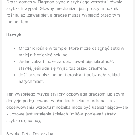
Crash games w Flagman słyną z szybkiego wzrostu i równie
szybkich wypłat. Główny mechanizm jest prosty: mnożnik
rośnie, aż „zawali się”, a gracze muszą wypłacić przed tym
momentem.
Haczyk
Mnożnik rośnie w tempie, które może osiągnąć setki w
mniej niż dziesięć sekund.
Jedno zakład może zarobić nawet pięciokrotność
stawki, jeśli uda się wyjść tuż przed crash’em.
Jeśli przegapisz moment crash’a, tracisz cały zakład
natychmiast.
Ten wysokiego ryzyka styl gry odpowiada graczom lubiącym
decyzje podejmowane w ułamkach sekund. Adrenalina z
obserwowania wzrostu mnożnika może być uzależniająca—ale
kluczowe jest ustalenie ścisłych limitów, ponieważ straty
szybko się sumują.
Szybka Pętla Decyzyjna