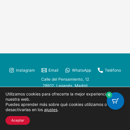
Instagram
Email
WhatsApp
Teléfono
Calle del Pensamiento, 12
28912. Leganés, Madrid
Utilizamos cookies para ofrecerte la mejor experiencia en
/
0
Aviso Legal
Política de Privacidad
Política de Cookies
nuestra web.
Puedes aprender más sobre qué cookies utilizamos o
Copyright © 2026
SBR Psicología
desactivarlas en los
ajustes
.
UmuntuMarketing
Creado por:
Aceptar